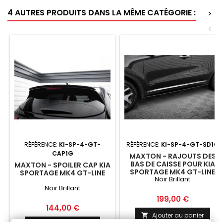
4 AUTRES PRODUITS DANS LA MÊME CATÉGORIE :
>
<
RÉFÉRENCE:
KI-SP-4-GT-
RÉFÉRENCE:
KI-SP-4-GT-SD1G
CAP1G
MAXTON - RAJOUTS DES
BAS DE CAISSE POUR KIA
MAXTON - SPOILER CAP KIA
SPORTAGE MK4 GT-LINE
SPORTAGE MK4 GT-LINE
Noir Brillant
NOIR BRILLANT
Noir Brillant
Prix
199,00 €
Prix
144,00 €
Ajouter au panier
