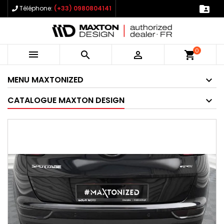

Téléphone:
(+33) 0980804141
0



shopping_cart
MENU MAXTONIZED
CATALOGUE MAXTON DESIGN