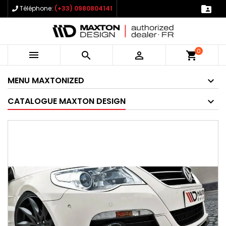

Téléphone:
(+33) 0980804141
0



shopping_cart
MENU MAXTONIZED
CATALOGUE MAXTON DESIGN