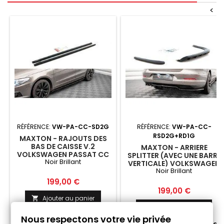
<
RÉFÉRENCE:
VW-PA-CC-SD2G
RÉFÉRENCE:
VW-PA-CC-
RSD2G+RD1G
MAXTON - RAJOUTS DES
BAS DE CAISSE V.2
MAXTON - ARRIERE
VOLKSWAGEN PASSAT CC
SPLITTER (AVEC UNE BARRE
Noir Brillant
NOIR BRILLANT
VERTICALE) VOLKSWAGEN
Noir Brillant
PASSAT CC NOIR BRILLANT
Prix
199,00 €
Prix
199,00 €
Ajouter au panier

Ajouter au panier


Fabriqué a la commande
Nous respectons votre vie privée

Fabriqué a la commande