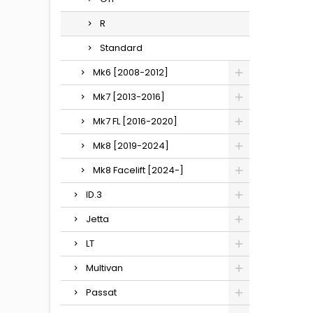
R
Standard
Mk6 [2008-2012]
Mk7 [2013-2016]
Mk7 FL [2016-2020]
Mk8 [2019-2024]
Mk8 Facelift [2024-]
ID.3
Jetta
LT
Multivan
Passat