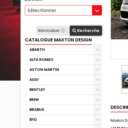
Sélectionner
Réinitialiser
Recherche
CATALOGUE MAXTON DESIGN
ABARTH
ALFA ROMEO
ASTON MARTIN
AUDI
BENTLEY
BMW
DESCRI
BRABUS
BYD
Maxton D