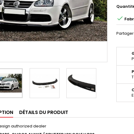
Quantit

Fabr
Partager
P
P
T
E
PTION
DÉTAILS DU PRODUIT
esign authorized dealer