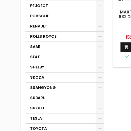
PEUGEOT
MAXT
PORSCHE
R32 D
RENAULT
ROLLS ROYCE
Pri
15
SAAB


SEAT
SHELBY
SKODA
SSANGYONG
SUBARU
SUZUKI
TESLA
TOYOTA