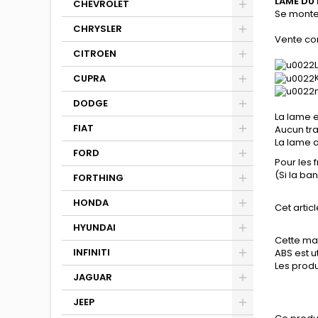
LAME DU
CHEVROLET
Se monte
CHRYSLER
Vente co
CITROEN
CUPRA
DODGE
La lame e
FIAT
Aucun tra
La lame a
FORD
Pour les 
(Si la b
FORTHING
HONDA
Cet articl
HYUNDAI
Cette mat
INFINITI
ABS est u
Les produ
JAGUAR
JEEP