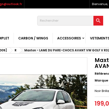
gn@outlook.fr
Bienvenue,

MPLET
CARBON / WINGS
ACCESSOIRES
VETEMENT
009]
R
Maxton - LAME DU PARE-CHOCS AVANT VW GOLF V R3
Maxt
AVAN
Référen
Marque
Noir Brill
199,