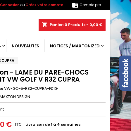

Connexion
ou
Créez votre compte
Compte pro
shopping_cart
Panier:
0
Produits - 0,00 €
S
NOUVEAUTES
NOTICES / MAXTONIZED
2 CUPRA
on - LAME DU PARE-CHOCS
T VW GOLF V R32 CUPRA
ce
VW-GO-5-R32-CUPRA-FD1G
MAXTON DESIGN
ant
00 €
TTC
Livraison de 1 à 4 semaines