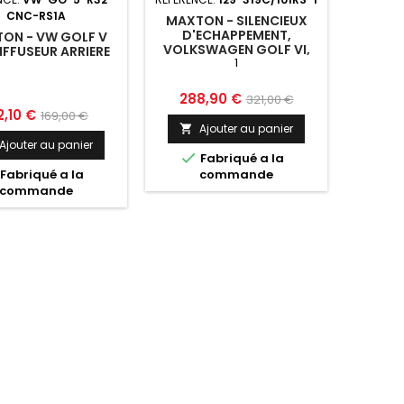
CNC-RS1A
MAXTON - SILENCIEUX
D'ECHAPPEMENT,
ON - VW GOLF V
VOLKSWAGEN GOLF VI,
IFFUSEUR ARRIERE
1
GOLF V R32, SCIROCCO 3
1
Prix
Prix
288,90 €
321,00 €
x
Prix
2,10 €
169,00 €
de
Ajouter au panier

de
base
Ajouter au panier

Fabriqué a la
base
Fabriqué a la
commande
commande