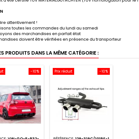
it a été certifié TUV MATERIALGUTACHTEN (TUV homologation pour le 
ON
lire attentivement !
lisons toutes les commandes du lundi au samedi
oyons des marchandises en parfait état
andises doivent être vérifiées en présence du transporteur
ES PRODUITS DANS LA MÊME CATÉGORIE :
uit
-10%
Prix réduit
-10%
NCE:
VW-GO-5-R32-
RÉFÉRENCE:
129-319C/101RS-1