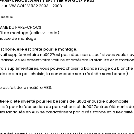
 PARE-CHOCS AVANT / SPLITTER
VW GOLF V R32
 sur:
VW GOLF V R32 2003 - 2008
ncerne:
LAME DU PARE-CHOCS
Kit de montage (colle, visserie)
notice de montage
st noire, elle est prête pour le montage.
vail supplémentaire nu0027est pas nécessaire sauf si vous voulez avo
baisse visuellement votre voiture et améliore la stabilité et la tractio
frais suplémentaires, vous pouvez choisir la bande rouge ou blanch
ande ne sera pas choisie, la commande sera réalisée sans bande.)
e est fait de la matière ABS.
ière a été inventé pour les besoins de lu0027industrie automobile.
tilisé pour la fabrication de pare-chocs et du0027autres éléments de 
its fabriqués en ABS se caractérisent par la résistance et la flexibilité.