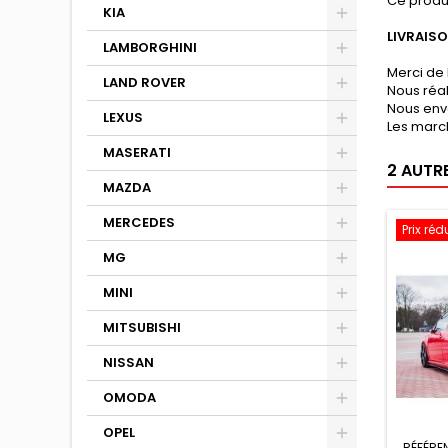
Ce produ
KIA
LIVRAIS
LAMBORGHINI
Merci de 
LAND ROVER
Nous réa
Nous env
LEXUS
Les march
MASERATI
2 AUTR
MAZDA
MERCEDES
Prix réd
MG
MINI
MITSUBISHI
NISSAN
OMODA
OPEL
RÉFÉRE