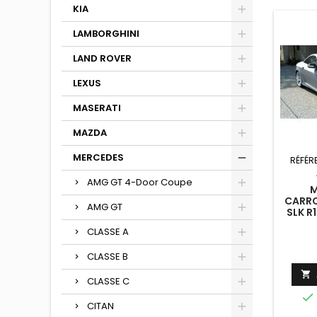
KIA
LAMBORGHINI
LAND ROVER
LEXUS
MASERATI
MAZDA
MERCEDES
RÉFÉR
AMG GT 4-Door Coupe
M
CARRO
AMG GT
SLK R
CLASSE A
CLASSE B

CLASSE C

CITAN