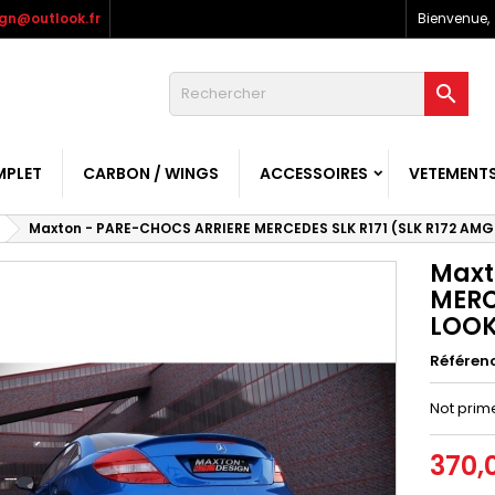
gn@outlook.fr
Bienvenue,

MPLET
CARBON / WINGS
ACCESSOIRES
VETEMENT
Maxton - PARE-CHOCS ARRIERE MERCEDES SLK R171 (SLK R172 AMG
Maxt
MERC
LOO
Référen
Not prim
370,