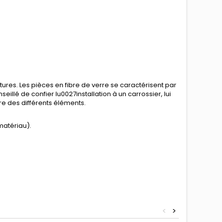
tures. Les pièces en fibre de verre se caractérisent par
illé de confier lu0027installation à un carrossier, lui
e des différents éléments.
matériau).
<
>