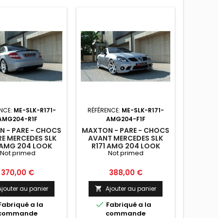
NCE:
ME-SLK-R171-
RÉFÉRENCE:
ME-SLK-R171-
RÉFÉRE
AMG204-R1F
AMG204-F1F
 - PARE - CHOCS
MAXTON - PARE - CHOCS
MAXTON
RE MERCEDES SLK
AVANT MERCEDES SLK
AVANT
 AMG 204 LOOK
R171 AMG 204 LOOK
R171
Not primed
Not primed
Prix
Prix
370,00 €
388,00 €
Ajouter au panier
Ajouter au panier
A




Fabriqué a la
Fabriqué a la
F
commande
commande