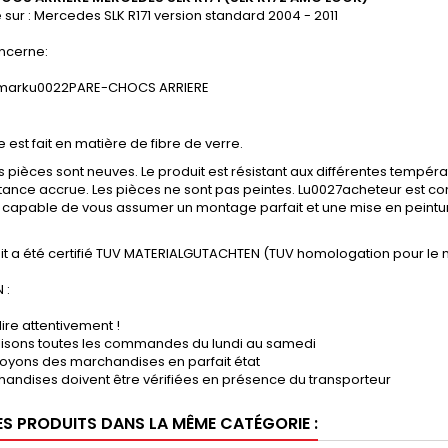
sur : Mercedes SLK R171 version standard 2004 - 2011
ncerne:
PARE-CHOCS ARRIERE
e est fait en matière de fibre de verre.
s pièces sont neuves. Le produit est résistant aux différentes tempéra
tance accrue. Les pièces ne sont pas peintes. Lu0027acheteur est conse
 capable de vous assumer un montage parfait et une mise en peintur
it a été certifié TUV MATERIALGUTACHTEN (TUV homologation pour le 
 :
lire attentivement !
lisons toutes les commandes du lundi au samedi
oyons des marchandises en parfait état
andises doivent être vérifiées en présence du transporteur
ES PRODUITS DANS LA MÊME CATÉGORIE :