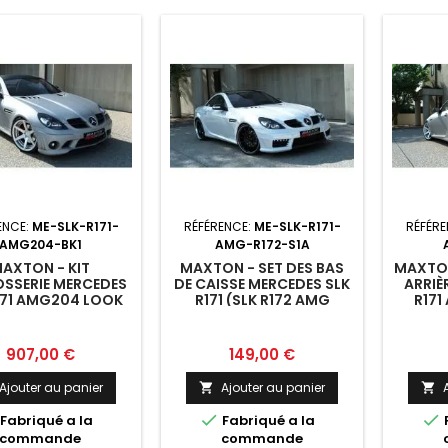
ENCE:
ME-SLK-R171-
RÉFÉRENCE:
ME-SLK-R171-
RÉFÉRE
AMG204-BK1
AMG-R172-S1A
AXTON - KIT
MAXTON - SET DES BAS
MAXTON
SSERIE MERCEDES
DE CAISSE MERCEDES SLK
ARRIÈ
171 AMG204 LOOK
R171 (SLK R172 AMG
R171
LOOK) ABS PLASTIQUE
Prix
Prix
907,00 €
149,00 €
Ajouter au panier
Ajouter au panier




Fabriqué a la
Fabriqué a la
commande
commande