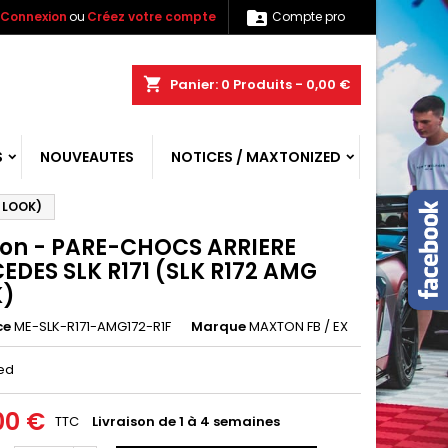

Connexion
ou
Créez votre compte
Compte pro
shopping_cart
Panier:
0
Produits - 0,00 €
S
NOUVEAUTES
NOTICES / MAXTONIZED
 LOOK)
on - PARE-CHOCS ARRIERE
EDES SLK R171 (SLK R172 AMG
K)
ce
ME-SLK-R171-AMG172-R1F
Marque
MAXTON FB / EX
ed
00 €
TTC
Livraison de 1 à 4 semaines