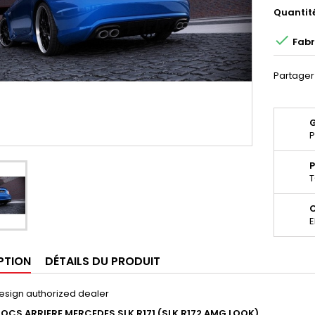
Quantit

Fabr
Partager
P
P
T
E
PTION
DÉTAILS DU PRODUIT
esign authorized dealer
OCS ARRIERE MERCEDES SLK R171 (SLK R172 AMG LOOK)