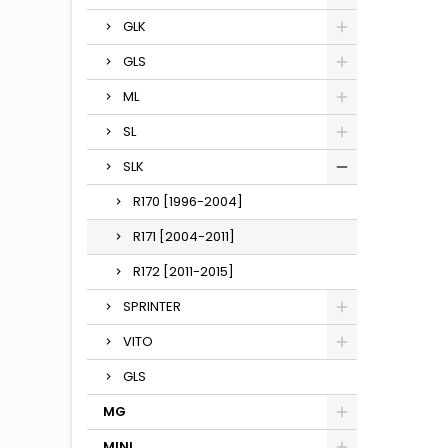
GLK
GLS
ML
SL
SLK
R170 [1996-2004]
R171 [2004-2011]
R172 [2011-2015]
SPRINTER
VITO
GLS
MG
MINI