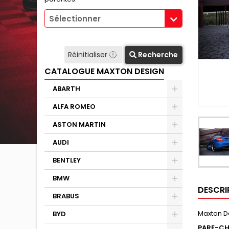
Sélectionner
Réinitialiser
Recherche
CATALOGUE MAXTON DESIGN
ABARTH
ALFA ROMEO
ASTON MARTIN
AUDI
BENTLEY
BMW
DESCRI
BRABUS
Maxton D
BYD
PARE-CH