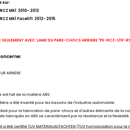
 sur:
RCZ Mk1 2010- 2012
RCZ Mk1 Facelift 2012- 2015
 SEULEMENT AVEC: LAME DU PARE-CHOCS ARRIERE "PE-RCZ-1/1F-R
concerne:
EUR ARRIERE
e est fait de la matière ABS.
ière a été inventé pour les besoins de l'industrie automobile.
tilisé pour la fabrication de pare-chocs et d'autres éléments de la ca
its fabriqués en ABS se caractérisent par la résistance et la flexibilité.
it a été certifié TUV MATERIALGUTACHTEN (TUV homologation pour le 