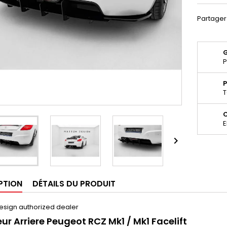
Partager
P
P
T
E

PTION
DÉTAILS DU PRODUIT
esign authorized dealer
eur Arriere Peugeot RCZ Mk1 / Mk1 Facelift