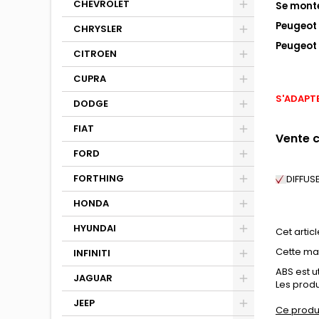
CHEVROLET
Se monte
Peugeot 
CHRYSLER
Peugeot 
CITROEN
CUPRA
S'ADAPTE
DODGE
FIAT
Vente 
FORD
FORTHING
DIFFUS
HONDA
HYUNDAI
Cet articl
Cette mat
INFINITI
ABS est u
JAGUAR
Les produ
JEEP
Ce produ