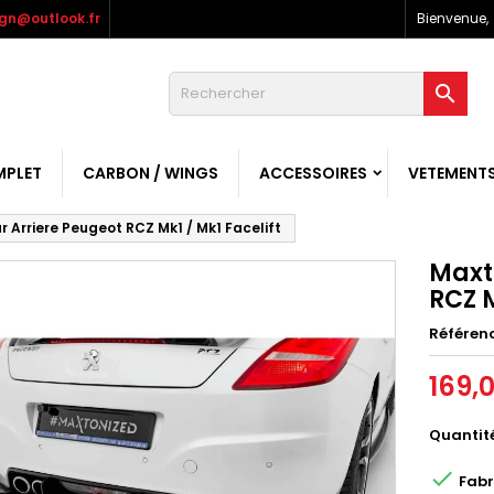
gn@outlook.fr
Bienvenue,

MPLET
CARBON / WINGS
ACCESSOIRES
VETEMENT
r Arriere Peugeot RCZ Mk1 / Mk1 Facelift
Maxt
RCZ M
Référen
169,
Quantit

Fabr