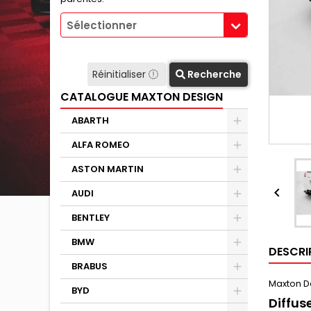
Sélectionner
Réinitialiser
Recherche
CATALOGUE MAXTON DESIGN
ABARTH
ALFA ROMEO
ASTON MARTIN

AUDI
BENTLEY
BMW
DESCRI
BRABUS
Maxton D
BYD
Diffus