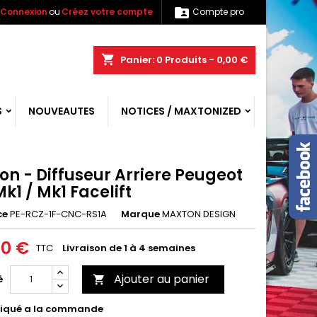

Connexion
ou
Créez votre compte
Compte pro
shopping_cart
Panier:
0
Produits - 0,00 €
S
NOUVEAUTES
NOTICES / MAXTONIZED
on - Diffuseur Arriere Peugeot
k1 / Mk1 Facelift
ce
PE-RCZ-1F-CNC-RS1A
Marque
MAXTON DESIGN
00 €
TTC
Livraison de 1 à 4 semaines
Ajouter au panier
é

iqué a la commande