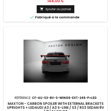
Prix
144,00 €
Ajouter au panier


Fabriqué a la commande
RÉFÉRENCE:
CF-AU-S3-8V-S-WING5-EXT-245-P+LED
MAXTON - CARBON SPOILER WITH EXTERNAL BRACKETS
UPRIGHTS + LEDAUDI A3 / A3 S-LINE / S3 / RS3 SEDAN 8V