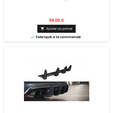
Prix
59,00 €
Ajouter au panier


Fabriqué a la commande