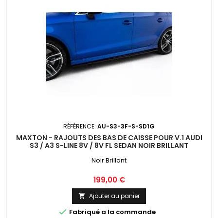
RÉFÉRENCE:
AU-S3-3F-S-SD1G
MAXTON - RAJOUTS DES BAS DE CAISSE POUR V.1 AUDI
S3 / A3 S-LINE 8V / 8V FL SEDAN NOIR BRILLANT
Noir Brillant
Prix
199,00 €
Ajouter au panier


Fabriqué a la commande