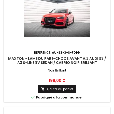
RÉFÉRENCE:
AU-S3-3-S-FD1G
MAXTON - LAME DU PARE-CHOCS AVANT V.2 AUDI S3 /
A3 S-LINE 8V SEDAN / CABRIO NOIR BRILLANT
Noir Brillant
Prix
199,00 €
Ajouter au panier


Fabriqué a la commande