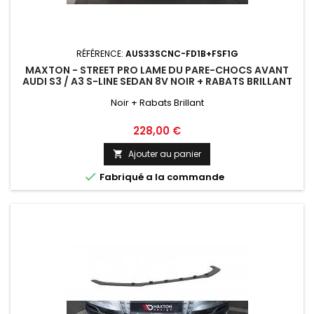
RÉFÉRENCE:
AUS33SCNC-FD1B+FSF1G
MAXTON - STREET PRO LAME DU PARE-CHOCS AVANT
AUDI S3 / A3 S-LINE SEDAN 8V NOIR + RABATS BRILLANT
Noir + Rabats Brillant
Prix
228,00 €
Ajouter au panier


Fabriqué a la commande