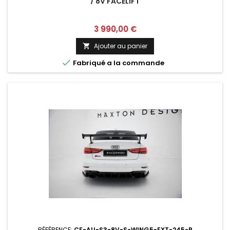
/ 8V FACELIFT
Prix
3 990,00 €
Ajouter au panier


Fabriqué a la commande
RÉFÉRENCE:
CF-AU-S3-8V-S-WING5-EXT-245-P