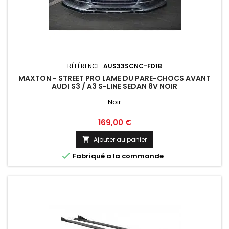
RÉFÉRENCE:
AUS33SCNC-FD1B
MAXTON - STREET PRO LAME DU PARE-CHOCS AVANT
AUDI S3 / A3 S-LINE SEDAN 8V NOIR
Noir
Prix
169,00 €
Ajouter au panier


Fabriqué a la commande