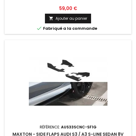
Prix
59,00 €
Ajouter au panier


Fabriqué a la commande
RÉFÉRENCE:
AUS33SCNC-SF1G
MAXTON - SIDE FLAPS AUDI S3 / A3 S-LINE SEDAN 8V