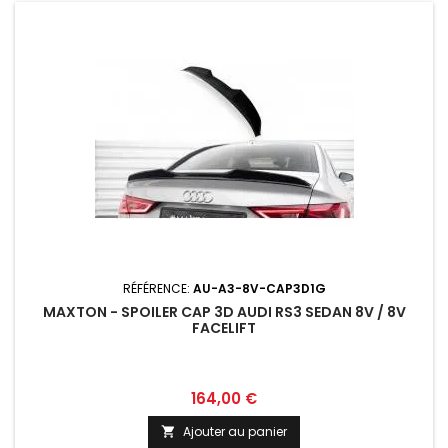
RÉFÉRENCE:
AU-A3-8V-CAP3D1G
MAXTON - SPOILER CAP 3D AUDI RS3 SEDAN 8V / 8V
FACELIFT
Prix
164,00 €
Ajouter au panier
