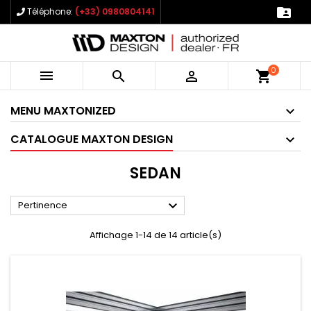

Téléphone:
(+33) 0980804141
0



shopping_cart
MENU MAXTONIZED
CATALOGUE MAXTON DESIGN
SEDAN

Pertinence
Affichage 1-14 de 14 article(s)