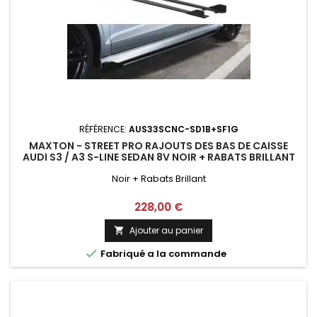
RÉFÉRENCE:
AUS33SCNC-SD1B+SF1G
MAXTON - STREET PRO RAJOUTS DES BAS DE CAISSE
AUDI S3 / A3 S-LINE SEDAN 8V NOIR + RABATS BRILLANT
Noir + Rabats Brillant
Prix
228,00 €
Ajouter au panier


Fabriqué a la commande