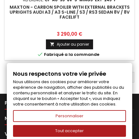
MAXTON - CARBON SPOILER WITH EXTERNAL BRACKETS
UPRIGHTS AUDI A3 / A3 S-LINE / S3 / RS3 SEDAN 8V / 8V
FACELIFT
Prix
3 290,00 €
Ajouter au panier


Fabriqué a la commande
Nous respectons votre vie privée
RETOUR EN HAUT

Nous utilisons des cookies pour améliorer votre
expérience de navigation, afficher des publicités ou du
contenu personnalisé et analyser le trafic du site. En
cliquant sur le bouton « Accepter tout », vous indiquez

PRODUITS
votre consentement à notre utilisation des cookies.
Personnaliser

NOTRE SOCIÉTÉ
Tout accepter

VOTRE COMPTE