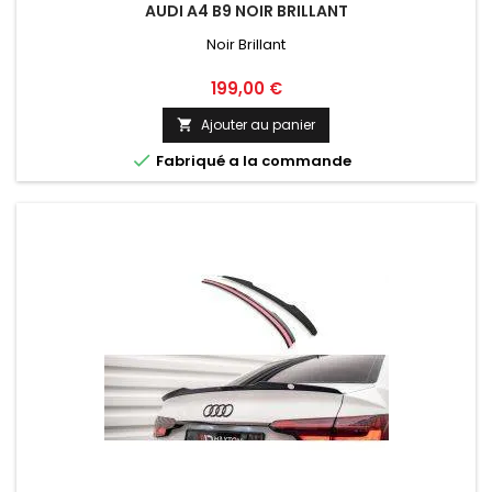
AUDI A4 B9 NOIR BRILLANT
Noir Brillant
Prix
199,00 €
Ajouter au panier


Fabriqué a la commande