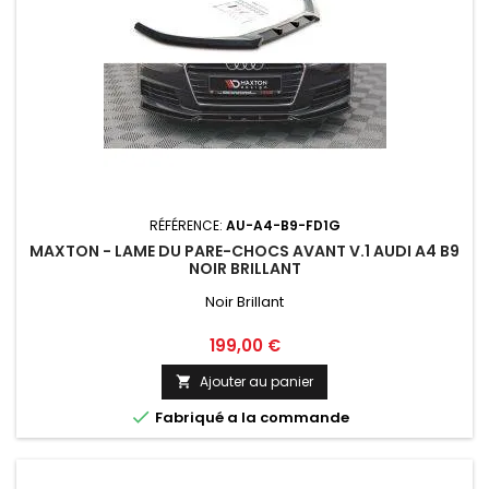
RÉFÉRENCE:
AU-A4-B9-FD1G
MAXTON - LAME DU PARE-CHOCS AVANT V.1 AUDI A4 B9
NOIR BRILLANT
Noir Brillant
Prix
199,00 €
Ajouter au panier


Fabriqué a la commande