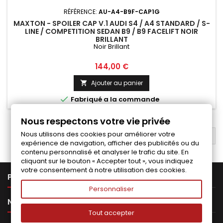
RÉFÉRENCE:
AU-A4-B9F-CAP1G
MAXTON - SPOILER CAP V.1 AUDI S4 / A4 STANDARD / S-
LINE / COMPETITION SEDAN B9 / B9 FACELIFT NOIR
BRILLANT
Noir Brillant
Prix
144,00 €
Ajouter au panier


Fabriqué a la commande
Nous respectons votre vie privée
Nous utilisons des cookies pour améliorer votre
RETOUR EN HAUT

expérience de navigation, afficher des publicités ou du
contenu personnalisé et analyser le trafic du site. En
cliquant sur le bouton « Accepter tout », vous indiquez
votre consentement à notre utilisation des cookies.

PRODUITS
Personnaliser

NOTRE SOCIÉTÉ
Tout accepter