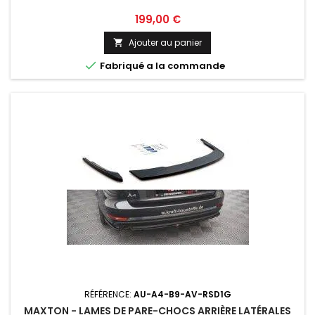
Prix
199,00 €
Ajouter au panier


Fabriqué a la commande
RÉFÉRENCE:
AU-A4-B9-AV-RSD1G
MAXTON - LAMES DE PARE-CHOCS ARRIÈRE LATÉRALES