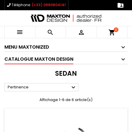

Téléphone:
(+33) 0980804141
0



shopping_cart
MENU MAXTONIZED
CATALOGUE MAXTON DESIGN
SEDAN

Pertinence
Affichage 1-6 de 6 article(s)