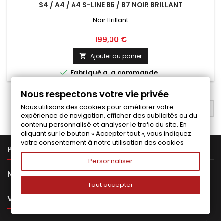
S4 / A4 / A4 S-LINE B6 / B7 NOIR BRILLANT
Noir Brillant
Prix
199,00 €
Ajouter au panier


Fabriqué a la commande
Nous respectons votre vie privée
Nous utilisons des cookies pour améliorer votre
RETOUR EN HAUT

expérience de navigation, afficher des publicités ou du
contenu personnalisé et analyser le trafic du site. En
cliquant sur le bouton « Accepter tout », vous indiquez
votre consentement à notre utilisation des cookies.

PRODUITS
Personnaliser

NOTRE SOCIÉTÉ
Tout accepter

VOTRE COMPTE