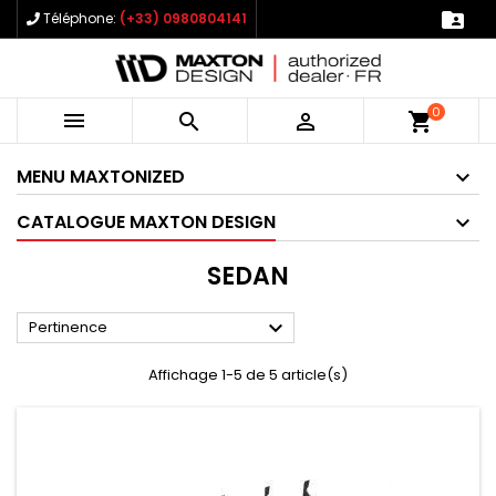

Téléphone:
(+33) 0980804141
0



shopping_cart
MENU MAXTONIZED
CATALOGUE MAXTON DESIGN
SEDAN

Pertinence
Affichage 1-5 de 5 article(s)