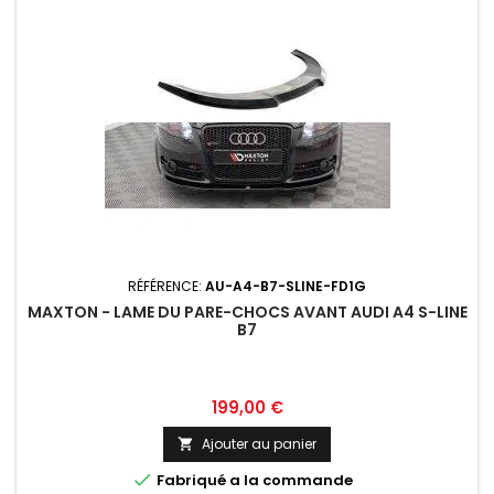
RÉFÉRENCE:
AU-A4-B7-SLINE-FD1G
MAXTON - LAME DU PARE-CHOCS AVANT AUDI A4 S-LINE
B7
Prix
199,00 €
Ajouter au panier


Fabriqué a la commande