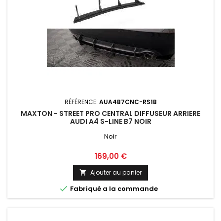
RÉFÉRENCE:
AUA4B7CNC-RS1B
MAXTON - STREET PRO CENTRAL DIFFUSEUR ARRIERE
AUDI A4 S-LINE B7 NOIR
Noir
Prix
169,00 €
Ajouter au panier


Fabriqué a la commande