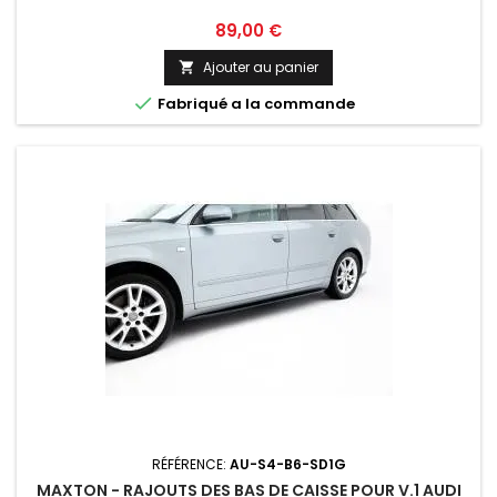
Prix
89,00 €
Ajouter au panier


Fabriqué a la commande
RÉFÉRENCE:
AU-S4-B6-SD1G
MAXTON - RAJOUTS DES BAS DE CAISSE POUR V.1 AUDI