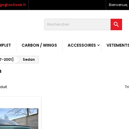
gn@outlook.fr
Bienvenue,

MPLET
CARBON / WINGS
ACCESSOIRES
VETEMENT
7-2001]
Sedan
n
oduit.
Tr