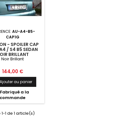
RENCE:
AU-A4-B5-
CAP1G
N - SPOILER CAP
A4 / S4 B5 SEDAN
OIR BRILLANT
Noir Brillant
Prix
144,00 €
Ajouter au panier
Fabriqué a la
commande
1-1 de 1 article(s)