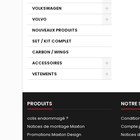
VOLKSWAGEN
VOLVO
NOUVEAUX PRODUITS
SET / KIT COMPLET
CARBON / WINGS
ACCESSOIRES
VETEMENTS
PRODUITS
NOTRE 
colis endommagé ?
Conditio
Notices de montage Maxton
Compte p
Promotions Maxton Design
Notices 