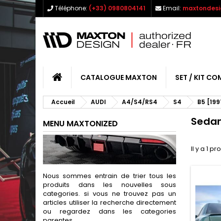
Téléphone:
(+33) 0980804141
Email:
maxtondesi
CATALOGUE MAXTON
SET / KIT CO
Accueil
AUDI
A4/S4/RS4
S4
B5 [199
Seda
MENU MAXTONIZED
Il y a 1 pr
Nous sommes entrain de trier tous les
produits dans les nouvelles sous
categories. si vous ne trouvez pas un
articles utiliser la recherche directement
ou regardez dans les categories
parentes.