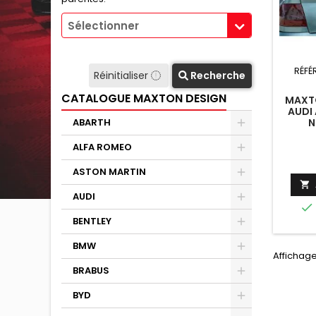
Sélectionner
RÉFÉ
Réinitialiser
Recherche
CATALOGUE MAXTON DESIGN
MAXTO
AUDI 
N
ABARTH
ALFA ROMEO
ASTON MARTIN

AUDI

BENTLEY
BMW
Affichage 
BRABUS
BYD