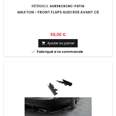
RÉFÉRENCE:
AURS6C6CNC-FSF1G
MAXTON - FRONT FLAPS AUDI RS6 AVANT C6
Prix
59,00 €
Ajouter au panier


Fabriqué a la commande