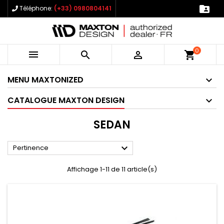

Téléphone:
(+33) 0980804141
0



shopping_cart
MENU MAXTONIZED
CATALOGUE MAXTON DESIGN
SEDAN

Pertinence
Affichage 1-11 de 11 article(s)