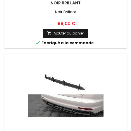
NOIR BRILLANT
Noir Brillant
Prix
199,00 €
Ajouter au panier


Fabriqué a la commande