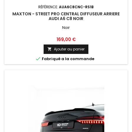
RÉFÉRENCE:
AUA6C8CNC-RS1B
MAXTON - STREET PRO CENTRAL DIFFUSEUR ARRIERE
AUDI A6 C8 NOIR
Noir
Prix
169,00 €
Ajouter au panier


Fabriqué a la commande