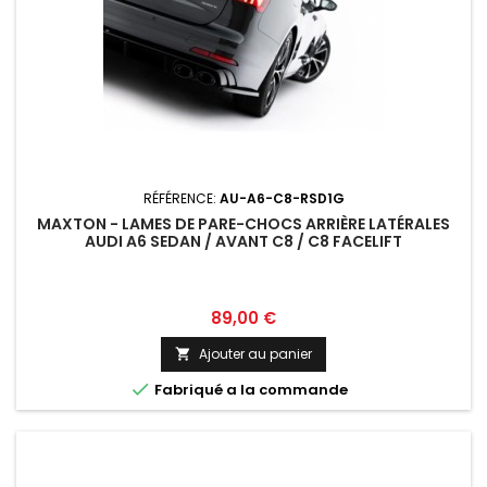
RÉFÉRENCE:
AU-A6-C8-RSD1G
MAXTON - LAMES DE PARE-CHOCS ARRIÈRE LATÉRALES
AUDI A6 SEDAN / AVANT C8 / C8 FACELIFT
Prix
89,00 €
Ajouter au panier


Fabriqué a la commande