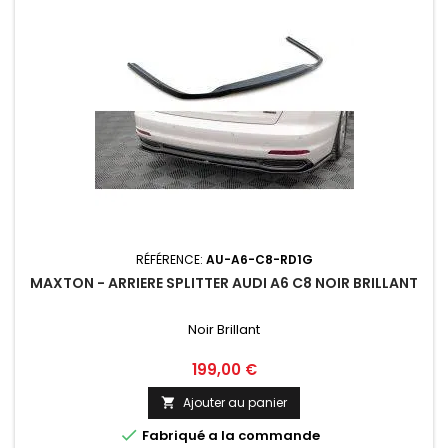
RÉFÉRENCE:
AU-A6-C8-RD1G
MAXTON - ARRIERE SPLITTER AUDI A6 C8 NOIR BRILLANT
Noir Brillant
Prix
199,00 €
Ajouter au panier


Fabriqué a la commande