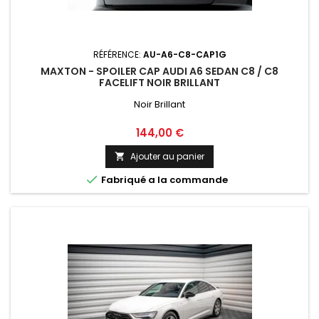
RÉFÉRENCE:
AU-A6-C8-CAP1G
MAXTON - SPOILER CAP AUDI A6 SEDAN C8 / C8
FACELIFT NOIR BRILLANT
Noir Brillant
Prix
144,00 €
Ajouter au panier


Fabriqué a la commande