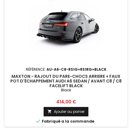
RÉFÉRENCE:
AU-A6-C8-RS1G+RS1RG+BLACK
MAXTON - RAJOUT DU PARE-CHOCS ARRIERE + FAUX
POT D'ÉCHAPPEMENT AUDI A6 SEDAN / AVANT C8 / C8
FACELIFT BLACK
Black
Prix
414,00 €
Ajouter au panier


Fabriqué a la commande