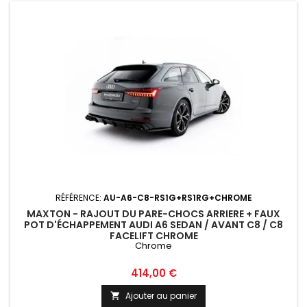
RÉFÉRENCE:
AU-A6-C8-RS1G+RS1RG+CHROME
MAXTON - RAJOUT DU PARE-CHOCS ARRIERE + FAUX
POT D'ÉCHAPPEMENT AUDI A6 SEDAN / AVANT C8 / C8
FACELIFT CHROME
Chrome
Prix
414,00 €
Ajouter au panier
