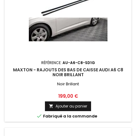
RÉFÉRENCE:
AU-A6-C8-SD1G
MAXTON - RAJOUTS DES BAS DE CAISSE AUDI A6 C8
NOIR BRILLANT
Noir Brillant
Prix
199,00 €
Ajouter au panier


Fabriqué a la commande