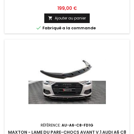
Prix
199,00 €
Ajouter au panier


Fabriqué a la commande
RÉFÉRENCE:
AU-A6-C8-FD1G
MAXTON - LAME DU PARE-CHOCS AVANT V.1 AUDI A6 C8