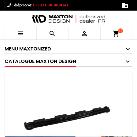

Téléphone:
(+33) 0980804141
0



shopping_cart
MENU MAXTONIZED
CATALOGUE MAXTON DESIGN