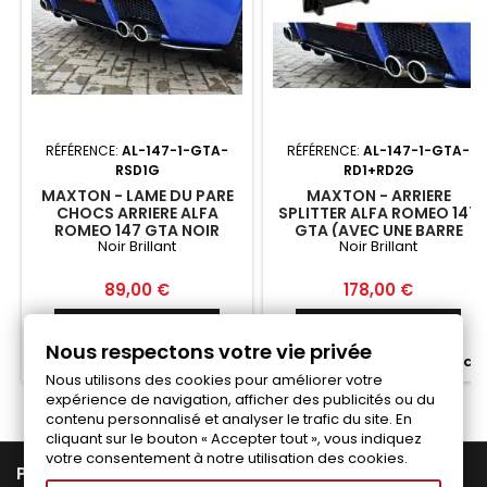
RÉFÉRENCE:
AL-147-1-GTA-
RÉFÉRENCE:
AL-147-1-GTA-
RSD1G
RD1+RD2G
MAXTON - LAME DU PARE
MAXTON - ARRIERE
CHOCS ARRIERE ALFA
SPLITTER ALFA ROMEO 147
ROMEO 147 GTA NOIR
GTA (AVEC UNE BARRE
Noir Brillant
Noir Brillant
BRILLANT
VERTICALE) NOIR BRILLANT
Prix
Prix
89,00 €
178,00 €
Ajouter au panier
Ajouter au panier


Nous respectons votre vie privée


Fabriqué a la commande
Fabriqué a la commande
Nous utilisons des cookies pour améliorer votre
expérience de navigation, afficher des publicités ou du
contenu personnalisé et analyser le trafic du site. En
cliquant sur le bouton « Accepter tout », vous indiquez
votre consentement à notre utilisation des cookies.

PRODUITS