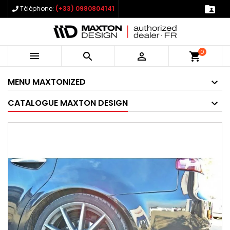

Téléphone:
(+33) 0980804141
0



shopping_cart
MENU MAXTONIZED
CATALOGUE MAXTON DESIGN