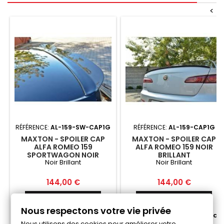
<
RÉFÉRENCE:
AL-159-SW-CAP1G
RÉFÉRENCE:
AL-159-CAP1G
MAXTON - SPOILER CAP
MAXTON - SPOILER CAP
ALFA ROMEO 159
ALFA ROMEO 159 NOIR
SPORTWAGON NOIR
BRILLANT
Noir Brillant
Noir Brillant
BRILLANT
Prix
Prix
144,00 €
144,00 €
Ajouter au panier
Ajouter au panier


Nous respectons votre vie privée


Fabriqué a la commande
Fabriqué a la commande
Nous utilisons des cookies pour améliorer votre