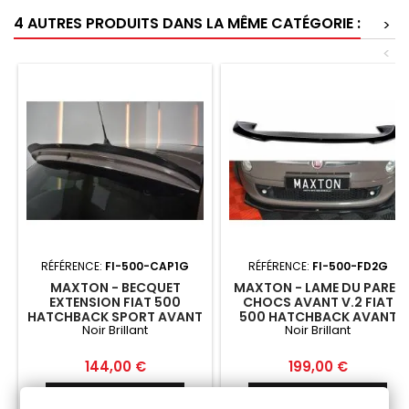
4 AUTRES PRODUITS DANS LA MÊME CATÉGORIE :
>
<
RÉFÉRENCE:
FI-500-CAP1G
RÉFÉRENCE:
FI-500-FD2G
MAXTON - BECQUET
MAXTON - LAME DU PARE-
EXTENSION FIAT 500
CHOCS AVANT V.2 FIAT
HATCHBACK SPORT AVANT
500 HATCHBACK AVANT
Noir Brillant
Noir Brillant
FACELIFT NOIR BRILLANT
FACELIFT NOIR BRILLANT
Prix
Prix
144,00 €
199,00 €
Ajouter au panier
Ajouter au panier

