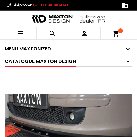

Téléphone:
(+33) 0980804141
0



shopping_cart
MENU MAXTONIZED
CATALOGUE MAXTON DESIGN