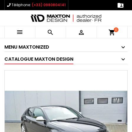

Téléphone:
(+33) 0980804141
0



shopping_cart
MENU MAXTONIZED
CATALOGUE MAXTON DESIGN