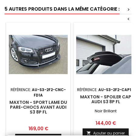
5 AUTRES PRODUITS DANS LA MÊME CATÉGORIE :
>
<
RÉFÉRENCE:
AU-S3-2F2-CNC-
RÉFÉRENCE:
AU-S3-2F2-CAP1G
FD1A
MAXTON - SPOILER CAP
AUDI S3 8P FL
MAXTON - SPORT LAME DU
PARE-CHOCS AVANT AUDI
Noir Brillant
S3 8P FL
Prix
144,00 €
Prix
169,00 €
Ajouter au panier
