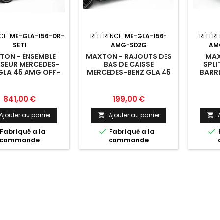
CE:
ME-GLA-156-OR-
RÉFÉRENCE:
ME-GLA-156-
RÉFÉRE
SET1
AMG-SD2G
AM
TON - ENSEMBLE
MAXTON - RAJOUTS DES
MAX
USEUR MERCEDES-
BAS DE CAISSE
SPLI
GLA 45 AMG OFF-
MERCEDES-BENZ GLA 45
BARRE
ROADER X156
AMG X156 FACELIFT
MERCE
Prix
Prix
841,00 €
199,00 €
Ajouter au panier
Ajouter au panier




Fabriqué a la
Fabriqué a la
commande
commande