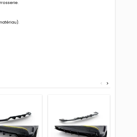
rrosserie.
matériau).
<
>