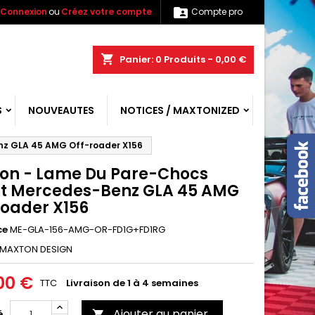

Connexion
ou
Créez votre compte
Compte pro
shopping_cart
Panier:
0
Produits - 0,00 €
S
NOUVEAUTES
NOTICES / MAXTONIZED
nz GLA 45 AMG Off-roader X156
on - Lame Du Pare-Chocs
t Mercedes-Benz GLA 45 AMG
roader X156
ce
ME-GLA-156-AMG-OR-FD1G+FD1RG
MAXTON DESIGN
00 €
TTC
Livraison de 1 à 4 semaines
Ajouter au panier
é
