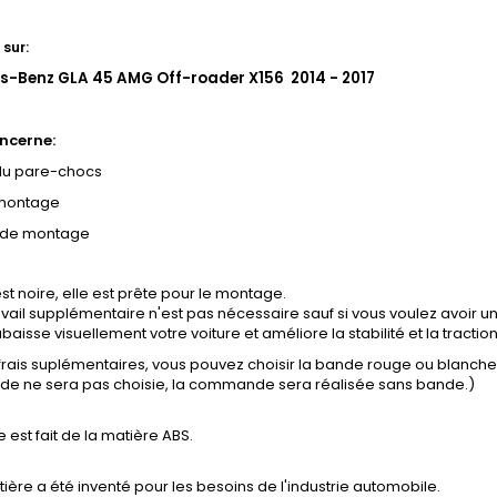
 sur:
s-Benz GLA 45 AMG Off-roader X156 2014 - 2017
ncerne:
u pare-chocs
 montage
 de montage
st noire, elle est prête pour le montage.
vail supplémentaire n'est pas nécessaire sauf si vous voulez avoir un
baisse visuellement votre voiture et améliore la stabilité et la tractio
 frais suplémentaires, vous pouvez choisir la bande rouge ou blanch
ande ne sera pas choisie, la commande sera réalisée sans bande.)
e est fait de la matière ABS.
ière a été inventé pour les besoins de l'industrie automobile.