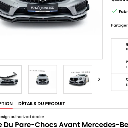

Fabr
Partager
P
P
T

E
PTION
DÉTAILS DU PRODUIT
esign authorized dealer
 Du Pare-Chocs Avant Mercedes-Be