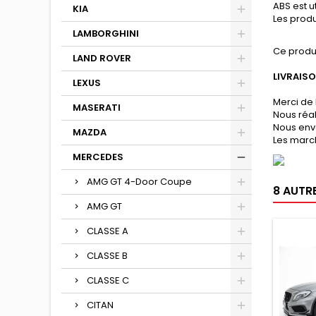
ABS est u
KIA
Les produ
LAMBORGHINI
Ce produ
LAND ROVER
LIVRAIS
LEXUS
Merci de 
MASERATI
Nous réa
Nous env
MAZDA
Les march
MERCEDES
AMG GT 4-Door Coupe
8 AUTR
AMG GT
CLASSE A
CLASSE B
CLASSE C
CITAN