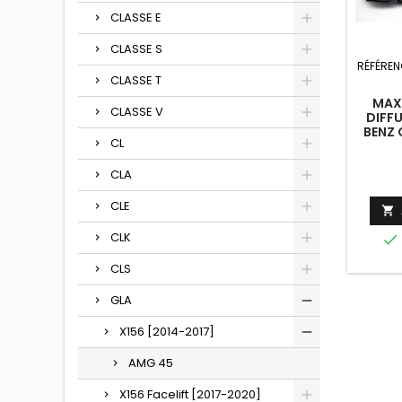
CLASSE E
CLASSE S
RÉFÉREN
CLASSE T
MAX
CLASSE V
DIFF
BENZ 
CL
CLA
CLE

CLK

CLS
GLA
X156 [2014-2017]
AMG 45
X156 Facelift [2017-2020]