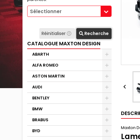
Sélectionner
Réinitialiser
Recherche
CATALOGUE MAXTON DESIGN
ABARTH
ALFA ROMEO
ASTON MARTIN

AUDI
BENTLEY
BMW
DESCRI
BRABUS
Maxton D
BYD
Lame