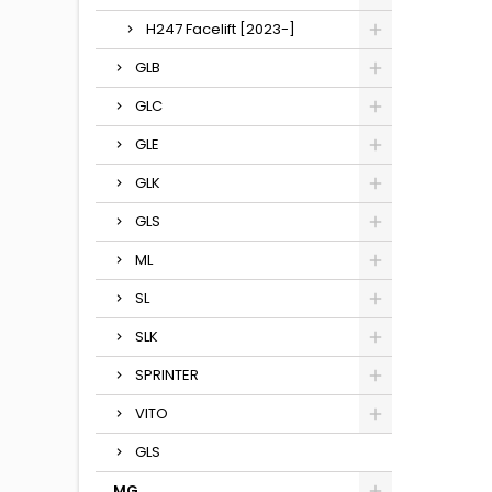
H247 Facelift [2023-]
GLB
GLC
GLE
GLK
GLS
ML
SL
SLK
SPRINTER
VITO
GLS
MG