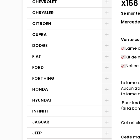
X156
CHEVROLET
CHRYSLER
Se monte
Mercede
CITROEN
CUPRA
Vente co
DODGE
Lame d
FIAT
Kit de
Notice
FORD
FORTHING
La lame e
Aucun tra
HONDA
La lame a
HYUNDAI
Pour les
(Si la b
INFINITI
JAGUAR
Cet articl
JEEP
Cette mat