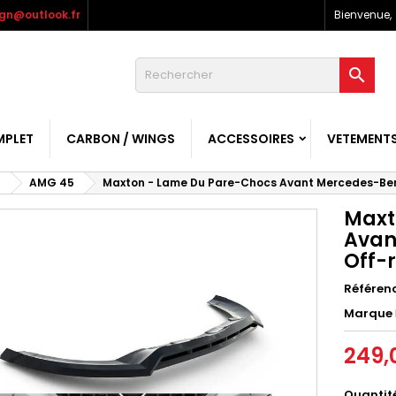
gn@outlook.fr
Bienvenue,

MPLET
CARBON / WINGS
ACCESSOIRES
VETEMENT
]
AMG 45
Maxton - Lame Du Pare-Chocs Avant Mercedes-Be
Maxt
Avan
Off-
Référen
Marque
249,
Quantit