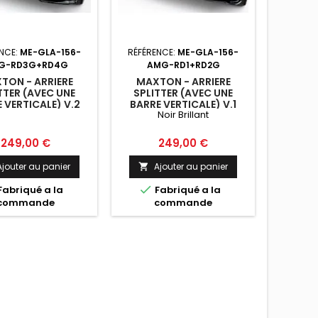
NCE:
ME-GLA-156-
RÉFÉRENCE:
ME-GLA-156-
RÉFÉRE
G-RD3G+RD4G
AMG-RD1+RD2G
TON - ARRIERE
MAXTON - ARRIERE
MAXTON
TTER (AVEC UNE
SPLITTER (AVEC UNE
MERCED
 VERTICALE) V.2
BARRE VERTICALE) V.1
AMG 
Noir Brillant
DES-BENZ GLA 45
MERCEDES-BENZ GLA 45
AMG X156
AMG NOIR BRILLANT
Prix
Prix
249,00 €
249,00 €
Ajouter au panier
Ajouter au panier
A




Fabriqué a la
Fabriqué a la
F
commande
commande