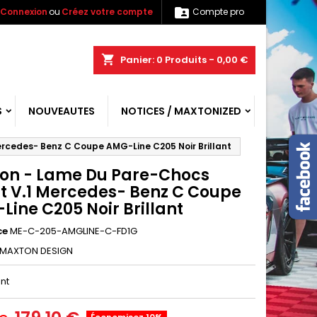

Connexion
ou
Créez votre compte
Compte pro
shopping_cart
Panier:
0
Produits - 0,00 €
S
NOUVEAUTES
NOTICES / MAXTONIZED
rcedes- Benz C Coupe AMG-Line C205 Noir Brillant
on - Lame Du Pare-Chocs
t V.1 Mercedes- Benz C Coupe
ine C205 Noir Brillant
ce
ME-C-205-AMGLINE-C-FD1G
MAXTON DESIGN
ant