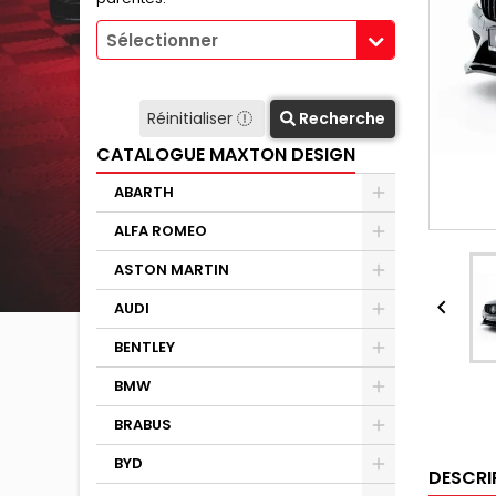
Sélectionner
Réinitialiser
Recherche
CATALOGUE MAXTON DESIGN
ABARTH
ALFA ROMEO
ASTON MARTIN

AUDI
BENTLEY
BMW
BRABUS
BYD
DESCRI