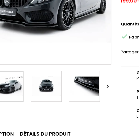
199,00
Quantit

Fabr
Partager
P

P
T
E
PTION
DÉTAILS DU PRODUIT