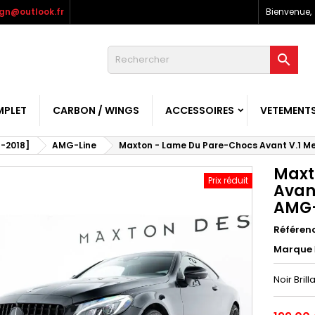
gn@outlook.fr
Bienvenue,

MPLET
CARBON / WINGS
ACCESSOIRES
VETEMENT
-2018]
AMG-Line
Maxton - Lame Du Pare-Chocs Avant V.1 Me
Maxt
Prix réduit
Avan
AMG-L
Référen
Marque
Noir Brill