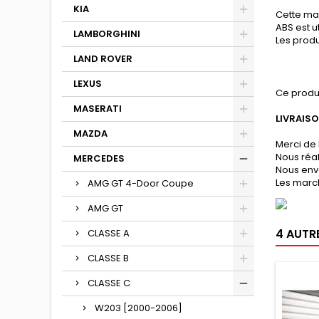
KIA
Cette mat
ABS est u
LAMBORGHINI
Les produ
LAND ROVER
LEXUS
Ce produ
MASERATI
LIVRAIS
MAZDA
Merci de 
Nous réa
MERCEDES
Nous env
Les march
AMG GT 4-Door Coupe
AMG GT
4 AUTR
CLASSE A
CLASSE B
CLASSE C
W203 [2000-2006]