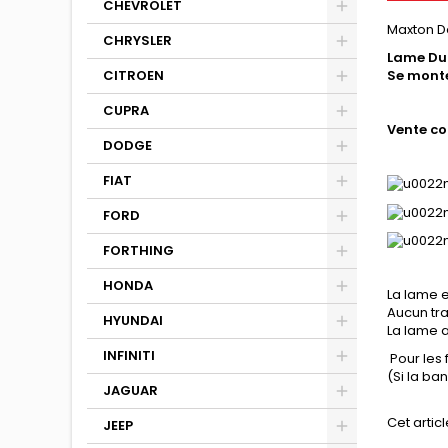
CHEVROLET
Maxton D
CHRYSLER
Lame Du
CITROEN
Se monte
CUPRA
Vente co
DODGE
FIAT
FORD
FORTHING
HONDA
La lame e
Aucun tra
HYUNDAI
La lame a
INFINITI
Pour les
(Si la b
JAGUAR
Cet articl
JEEP