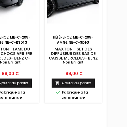
ENCE:
ME-C-205-
RÉFÉRENCE:
ME-C-205-
LINE-C-RSD1G
AMGLINE-C-SD1G
TON - LAME DU
MAXTON - SET DES
-CHOCS ARRIERE
DIFFUSEUR DES BAS DE
EDES- BENZ C-
CAISSE MERCEDES- BENZ
Noir Brillant
Noir Brillant
SS W205 COUPE
C-CLASS W205 COUPE
NE NOIR BRILLANT
AMG-LINE NOIR BRILLANT
Prix
Prix
89,00 €
199,00 €
Ajouter au panier
Ajouter au panier


Fabriqué a la
Fabriqué a la
commande
commande