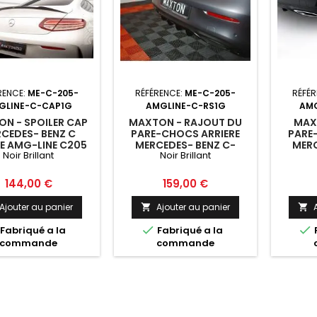
RENCE:
ME-C-205-
RÉFÉRENCE:
ME-C-205-
RÉFÉR
GLINE-C-CAP1G
AMGLINE-C-RS1G
AMG
N - SPOILER CAP
MAXTON - RAJOUT DU
MAX
CEDES- BENZ C
PARE-CHOCS ARRIERE
PARE
E AMG-LINE C205
MERCEDES- BENZ C-
MERC
Noir Brillant
Noir Brillant
CLASS W205 COUPE
CLA
AMG-LINE NOIR BRILLANT
AMG-LI
Prix
Prix
144,00 €
159,00 €
Ajouter au panier
Ajouter au panier




Fabriqué a la
Fabriqué a la
commande
commande