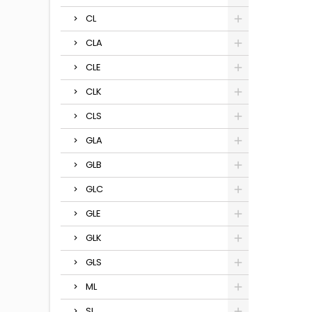
CL
CLA
CLE
CLK
CLS
GLA
GLB
GLC
GLE
GLK
GLS
ML
SL