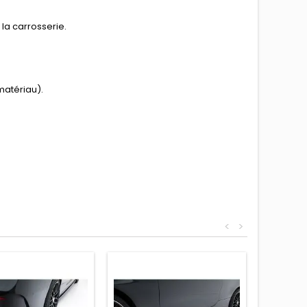
la carrosserie.
matériau).
<
>