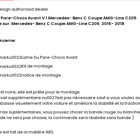
esign authorized dealer
 Pare-Chocs Avant V.1 Mercedes- Benz C Coupe AMG-Line C205
 sur: Mercedes- Benz C Coupe AMG-Line C205 2015- 2018
ncerne:
Lame Du Pare-Chocs Avant
Kit de montage
notice de montage
st noire, elle est prête pour le montage.
vail supplémentaire nu0027est pas nécessaire sauf si vous voulez avo
baisse visuellement votre voiture et améliore la stabilité et la tractio
 frais suplémentaires, vous pouvez choisir la bande rouge ou blanch
ande ne sera pas choisie, la commande sera réalisée sans bande.)
e est fait de la matière ABS.