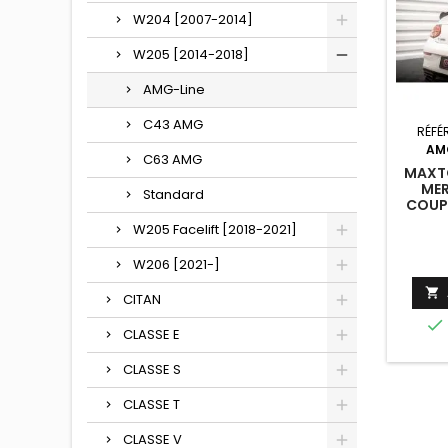
W204 [2007-2014]
W205 [2014-2018]
AMG-Line
C43 AMG
RÉFÉ
AM
C63 AMG
MAXTO
MER
Standard
COUP
W205 Facelift [2018-2021]
W206 [2021-]

CITAN

CLASSE E
CLASSE S
CLASSE T
CLASSE V