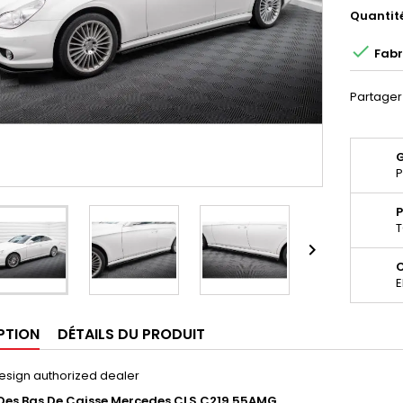
Quantit

Fabr
Partager
P
P
T

E
PTION
DÉTAILS DU PRODUIT
esign authorized dealer
Des Bas De Caisse
Mercedes CLS C219 55AMG