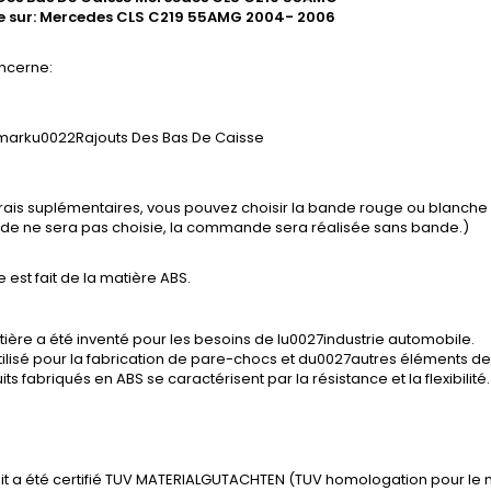
 sur:
Mercedes CLS C219 55AMG
2004- 2006
ncerne:
Rajouts Des Bas De Caisse
frais suplémentaires, vous pouvez choisir la bande rouge ou blanch
ande ne sera pas choisie, la commande sera réalisée sans bande.)
e est fait de la matière ABS.
ière a été inventé pour les besoins de lu0027industrie automobile.
tilisé pour la fabrication de pare-chocs et du0027autres éléments de 
its fabriqués en ABS se caractérisent par la résistance et la flexibilité.
it a été certifié TUV MATERIALGUTACHTEN (TUV homologation pour le 