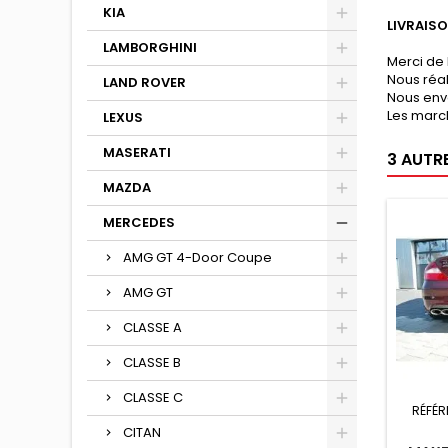
KIA
LIVRAIS
LAMBORGHINI
Merci de 
Nous réa
LAND ROVER
Nous env
Les march
LEXUS
MASERATI
3 AUTR
MAZDA
MERCEDES
AMG GT 4-Door Coupe
AMG GT
CLASSE A
CLASSE B
CLASSE C
RÉFÉR
CITAN