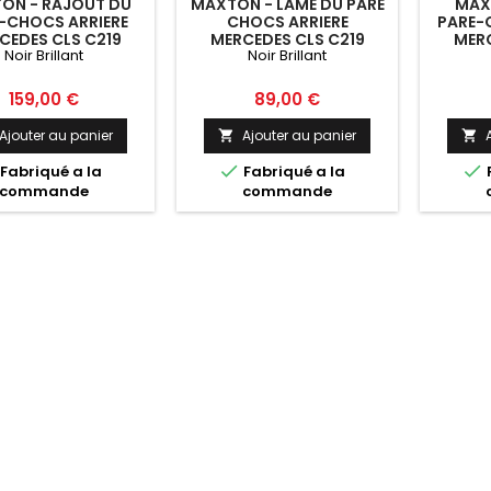
ON - RAJOUT DU
MAXTON - LAME DU PARE
MAX
-CHOCS ARRIERE
CHOCS ARRIERE
PARE-
CEDES CLS C219
MERCEDES CLS C219
MERC
Noir Brillant
Noir Brillant
G NOIR BRILLANT
55AMG NOIR BRILLANT
55AMG
Prix
Prix
159,00 €
89,00 €
Ajouter au panier
Ajouter au panier




Fabriqué a la
Fabriqué a la
commande
commande