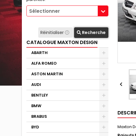
Sélectionner
Réinitialiser
Recherche
CATALOGUE MAXTON DESIGN
ABARTH
ALFA ROMEO
ASTON MARTIN

AUDI
BENTLEY
BMW
DESCRI
BRABUS
Maxton D
BYD
Rajouts 