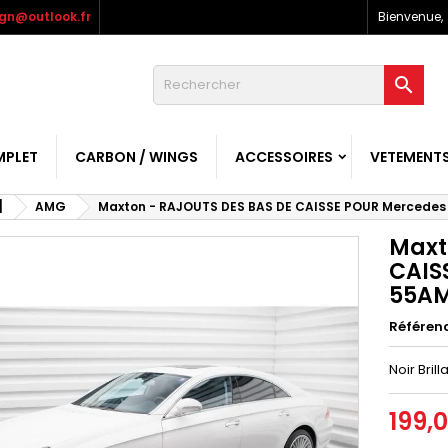
gn@outlook.fr
Bienvenue,

MPLET
CARBON / WINGS
ACCESSOIRES
VETEMENT
]
AMG
Maxton - RAJOUTS DES BAS DE CAISSE POUR Mercedes C
Maxt
CAIS
55AMG
Référen
Noir Brill
199,