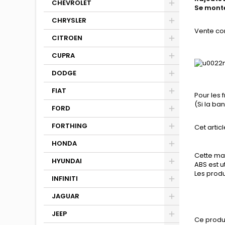
CHEVROLET
Se monte
CHRYSLER
Vente co
CITROEN
CUPRA
DODGE
FIAT
Pour les 
(Si la b
FORD
FORTHING
Cet articl
HONDA
Cette mat
HYUNDAI
ABS est u
Les produ
INFINITI
JAGUAR
JEEP
Ce produ