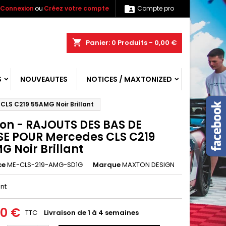

Connexion
ou
Créez votre compte
Compte pro
shopping_cart
Panier:
0
Produits - 0,00 €
S
NOUVEAUTES
NOTICES / MAXTONIZED
LS C219 55AMG Noir Brillant
on - RAJOUTS DES BAS DE
SE POUR Mercedes CLS C219
 Noir Brillant
ce
ME-CLS-219-AMG-SD1G
Marque
MAXTON DESIGN
ant
00 €
TTC
Livraison de 1 à 4 semaines