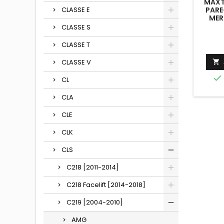
MAXT
CLASSE E
PARE
MER
55AM
CLASSE S
CLASSE T
CLASSE V


CL
CLA
CLE
CLK
CLS
C218 [2011-2014]
C218 Facelift [2014-2018]
C219 [2004-2010]
AMG