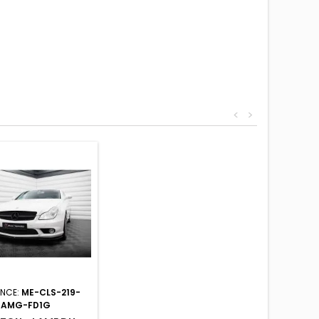
<
>
ENCE:
ME-CLS-219-
AMG-FD1G