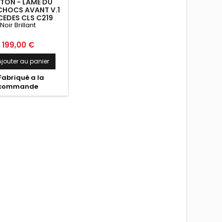
TON - LAME DU
CHOCS AVANT V.1
EDES CLS C219
Noir Brillant
 NOIR BRILLANT
Prix
199,00 €
Ajouter au panier
Fabriqué a la
commande