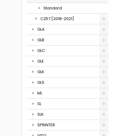
Standard
C257 [2018-2021]
GLA
GLB
GLC
GLE
GLK
GLS
ML
SL
SLK
SPRINTER
VITO