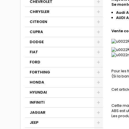
CHEVROLET
Se monte
CHRYSLER
Audi A
AUDI A
CITROEN
Vente co
CUPRA
DODGE
FIAT
FORD
Pour les 
FORTHING
(Si la b
HONDA
Cet articl
HYUNDAI
INFINITI
Cette mat
ABS est u
JAGUAR
Les produ
JEEP