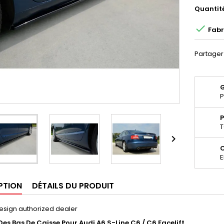
Quantit

Fabr
Partager
P
P
T

E
PTION
DÉTAILS DU PRODUIT
esign authorized dealer
Des Bas De Caisse Pour Audi A6 S-Line C6 / C6 Facelift