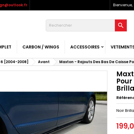
gn@outlook.fr
Bienvenue,

MPLET
CARBON / WINGS
ACCESSOIRES
VETEMENT
6 [2004-2008]
Avant
Maxton - Rajouts Des Bas De Caisse Pour
Maxt
Pour 
Brill
Référen
Noir Brill
199,