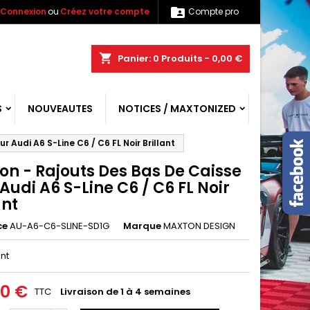

Connexion
ou
Créez votre compte
Compte pro
shopping_cart
Panier:
0
Produits - 0,00 €
S
NOUVEAUTES
NOTICES / MAXTONIZED
 Audi A6 S-Line C6 / C6 FL Noir Brillant
on - Rajouts Des Bas De Caisse
Audi A6 S-Line C6 / C6 FL Noir
ant
ce
AU-A6-C6-SLINE-SD1G
Marque
MAXTON DESIGN
ant
00 €
TTC
Livraison de 1 à 4 semaines