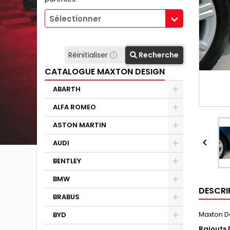
Sélectionner
Réinitialiser
Recherche
CATALOGUE MAXTON DESIGN
ABARTH
ALFA ROMEO
ASTON MARTIN

AUDI
BENTLEY
BMW
DESCRI
BRABUS
Maxton D
BYD
Rajouts 