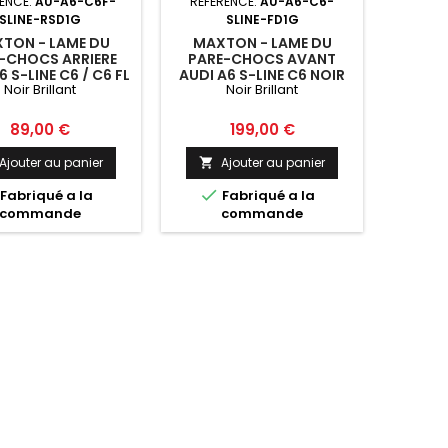
ENCE:
AU-A6-C6F-
RÉFÉRENCE:
AU-A6-C6-
SLINE-RSD1G
SLINE-FD1G
TON - LAME DU
MAXTON - LAME DU
-CHOCS ARRIERE
PARE-CHOCS AVANT
6 S-LINE C6 / C6 FL
AUDI A6 S-LINE C6 NOIR
Noir Brillant
Noir Brillant
N / AVANT NOIR
BRILLANT
BRILLANT
Prix
Prix
89,00 €
199,00 €
Ajouter au panier
Ajouter au panier


Fabriqué a la
Fabriqué a la
commande
commande