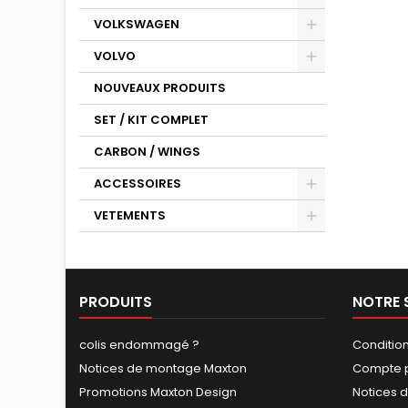
VOLKSWAGEN
VOLVO
NOUVEAUX PRODUITS
SET / KIT COMPLET
CARBON / WINGS
ACCESSOIRES
VETEMENTS
PRODUITS
NOTRE 
colis endommagé ?
Conditio
Notices de montage Maxton
Compte p
Promotions Maxton Design
Notices 