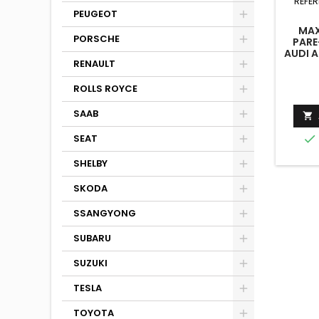
RÉFÉR
PEUGEOT
MAX
PORSCHE
PARE
AUDI A
RENAULT
SEDA
ROLLS ROYCE
SAAB

SEAT

SHELBY
SKODA
SSANGYONG
SUBARU
SUZUKI
TESLA
TOYOTA