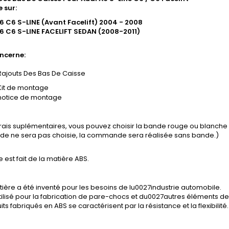
 sur:
6 C6 S-LINE (Avant Facelift) 2004 - 2008
6 C6 S-LINE FACELIFT SEDAN (2008-2011)
ncerne:
Rajouts Des Bas De Caisse
Kit de montage
notice de montage
frais suplémentaires, vous pouvez choisir la bande rouge ou blanch
ande ne sera pas choisie, la commande sera réalisée sans bande.)
e est fait de la matière ABS.
ière a été inventé pour les besoins de lu0027industrie automobile.
tilisé pour la fabrication de pare-chocs et du0027autres éléments de 
its fabriqués en ABS se caractérisent par la résistance et la flexibilité.