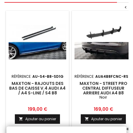
<
RÉFÉRENCE:
AU-S4-B8-SD1G
RÉFÉRENCE:
AUA4B8FCNC-RS1B
MAXTON - RAJOUTS DES
MAXTON - STREET PRO
BAS DE CAISSE V.4 AUDI A4
CENTRAL DIFFUSEUR
/ A4 S-LINE / S4 B8
ARRIERE AUDI A4 B8
Noir
FACELIFT NOIR
Prix
Prix
199,00 €
169,00 €
Ajouter au panier
Ajouter au panier




Fabriqué a la commande
Fabriqué a la commande