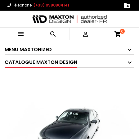

Téléphone:
(+33) 0980804141
0



shopping_cart
MENU MAXTONIZED
CATALOGUE MAXTON DESIGN