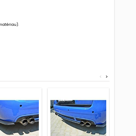
matériau).
<
>