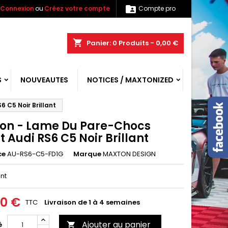

Connexion
ou
Créez votre compte
Compte pro
shopping_cart
Panier:
0
Produits - 0,00 €
S
NOUVEAUTES
NOTICES / MAXTONIZED
 C5 Noir Brillant
on - Lame Du Pare-Chocs
 Audi RS6 C5 Noir Brillant
ce
AU-RS6-C5-FD1G
Marque
MAXTON DESIGN
ant
00 €
TTC
Livraison de 1 à 4 semaines
Ajouter au panier
é
