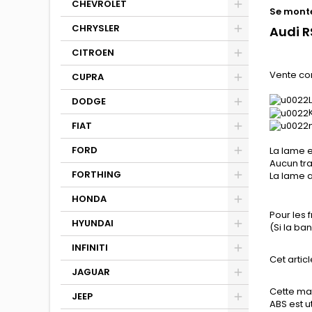
CHEVROLET
Se monte
CHRYSLER
Audi 
CITROEN
Vente co
CUPRA
DODGE
FIAT
FORD
La lame e
Aucun tra
FORTHING
La lame a
HONDA
Pour les 
HYUNDAI
(Si la b
INFINITI
Cet articl
JAGUAR
Cette mat
JEEP
ABS est u