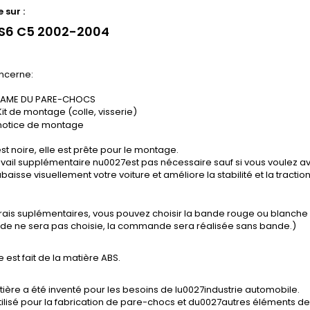
 sur :
RS6 C5 2002-2004
ncerne:
LAME DU PARE-CHOCS
Kit de montage (colle, visserie)
notice de montage
st noire, elle est prête pour le montage.
vail supplémentaire nu0027est pas nécessaire sauf si vous voulez avo
baisse visuellement votre voiture et améliore la stabilité et la tractio
frais suplémentaires, vous pouvez choisir la bande rouge ou blanch
ande ne sera pas choisie, la commande sera réalisée sans bande.)
e est fait de la matière ABS.
ière a été inventé pour les besoins de lu0027industrie automobile.
tilisé pour la fabrication de pare-chocs et du0027autres éléments de 