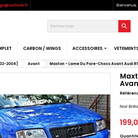
gn@outlook.fr
Bienvenue,

MPLET
CARBON / WINGS
ACCESSOIRES
VETEMENT
02-2004]
Avant
Maxton - Lame Du Pare-Chocs Avant Audi RS6
Maxt
Avant
Référen
Noir Brill
199,
Quantit