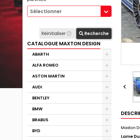
Sélectionner
Réinitialiser
Recherche
CATALOGUE MAXTON DESIGN
ABARTH
ALFA ROMEO
ASTON MARTIN

AUDI
BENTLEY
BMW
DESCRI
BRABUS
Maxton D
BYD
Lame Du