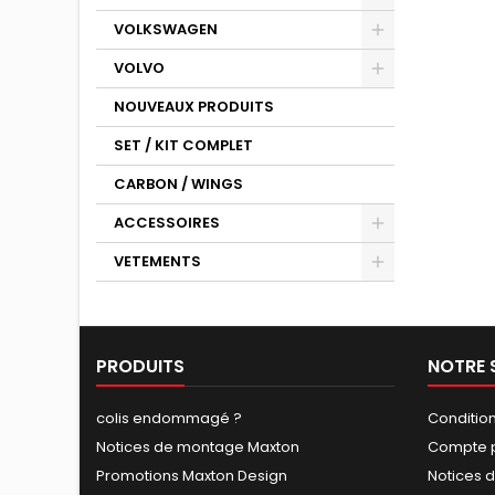
VOLKSWAGEN
VOLVO
NOUVEAUX PRODUITS
SET / KIT COMPLET
CARBON / WINGS
ACCESSOIRES
VETEMENTS
PRODUITS
NOTRE 
colis endommagé ?
Conditio
Notices de montage Maxton
Compte p
Promotions Maxton Design
Notices 