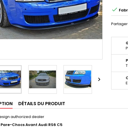

Fabr
Partager
P
P
T

E
PTION
DÉTAILS DU PRODUIT
esign authorized dealer
 Pare-Chocs Avant Audi RS6 C5