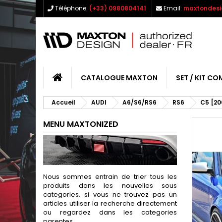
Téléphone:
(+33) 0980804141
Email:
maxtondesi
CATALOGUE MAXTON
SET / KIT CO
Accueil
AUDI
A6/S6/RS6
RS6
C5 [20
MENU MAXTONIZED
Nous sommes entrain de trier tous les
produits dans les nouvelles sous
categories. si vous ne trouvez pas un
articles utiliser la recherche directement
ou regardez dans les categories
parentes.