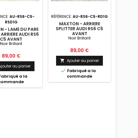
ENCE:
AU-RS6-C5-
RÉFÉRENCE:
AU-RS6-C5-RD1G
RÉFÉRE
RSD1G
MAXTON - ARRIERE
SPLITTER AUDI RS6 C5
 - LAME DU PARE
MAXTON
AVANT
ARRIERE AUDI RS6
DU PA
Noir Brillant
C5 AVANT
A
Noir Brillant
Prix
89,00 €
Prix
89,00 €
Ajouter au panier

Ajouter au panier
A


Fabriqué a la

Fabriqué a la
commande
F
commande