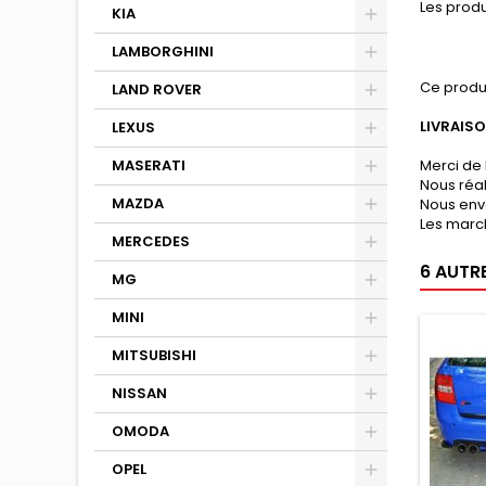
Les produ
KIA
LAMBORGHINI
Ce produ
LAND ROVER
LIVRAIS
LEXUS
MASERATI
Merci de 
Nous réa
MAZDA
Nous env
Les march
MERCEDES
6 AUTR
MG
MINI
MITSUBISHI
NISSAN
OMODA
OPEL