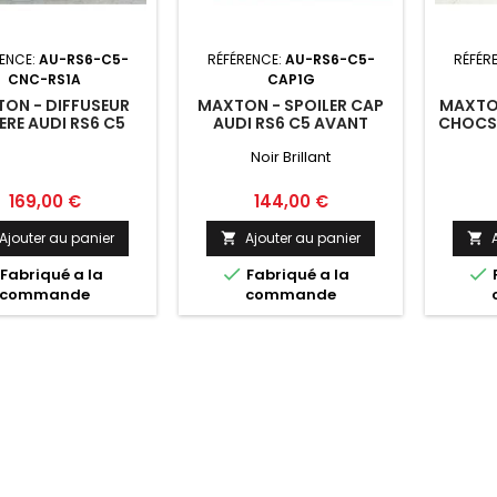
ENCE:
AU-RS6-C5-
RÉFÉRENCE:
AU-RS6-C5-
RÉFÉR
CNC-RS1A
CAP1G
ON - DIFFUSEUR
MAXTON - SPOILER CAP
MAXTON
ERE AUDI RS6 C5
AUDI RS6 C5 AVANT
CHOCS 
Noir Brillant
Prix
Prix
169,00 €
144,00 €
Ajouter au panier
Ajouter au panier




Fabriqué a la
Fabriqué a la
commande
commande