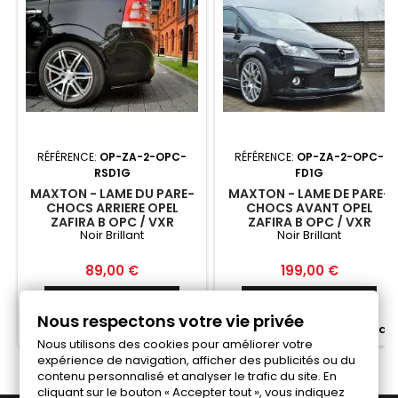
RÉFÉRENCE:
OP-ZA-2-OPC-
RÉFÉRENCE:
OP-ZA-2-OPC-
RSD1G
FD1G
MAXTON - LAME DU PARE-
MAXTON - LAME DE PARE-
CHOCS ARRIERE OPEL
CHOCS AVANT OPEL
ZAFIRA B OPC / VXR
ZAFIRA B OPC / VXR
Noir Brillant
Noir Brillant
Prix
Prix
89,00 €
199,00 €
Ajouter au panier
Ajouter au panier


Nous respectons votre vie privée


Fabriqué a la commande
Fabriqué a la commande
Nous utilisons des cookies pour améliorer votre
expérience de navigation, afficher des publicités ou du
contenu personnalisé et analyser le trafic du site. En
cliquant sur le bouton « Accepter tout », vous indiquez