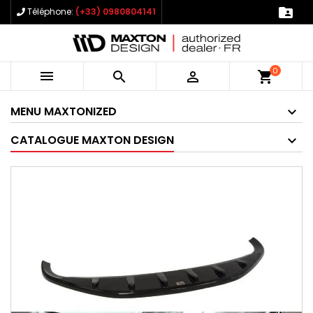

Téléphone:
(+33) 0980804141
0



shopping_cart
MENU MAXTONIZED
CATALOGUE MAXTON DESIGN