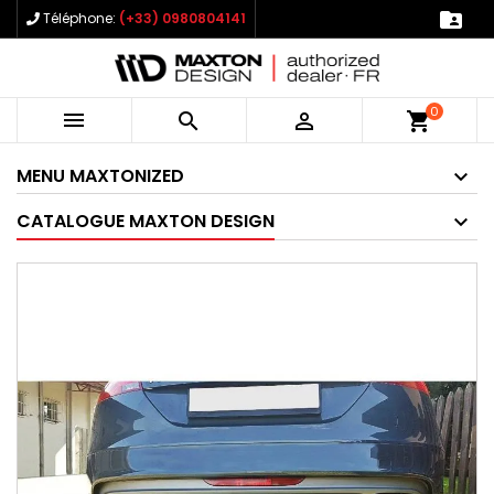

Téléphone:
(+33) 0980804141
0



shopping_cart
MENU MAXTONIZED
CATALOGUE MAXTON DESIGN