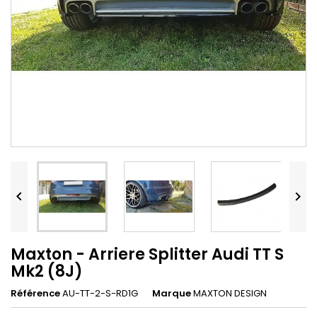


Maxton - Arriere Splitter Audi TT S
Mk2 (8J)
Référence
AU-TT-2-S-RD1G
Marque
MAXTON DESIGN