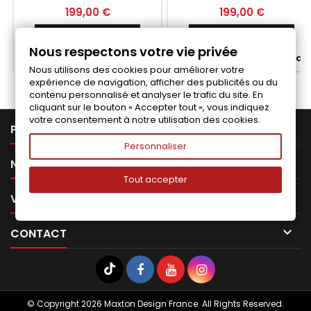
Prix
Prix
199,00 €
199,00 €
Ajouter au panier
Ajouter au panier


Nous respectons votre vie privée


Fabriqué a la commande
Fabriqué a la commande
Nous utilisons des cookies pour améliorer votre
expérience de navigation, afficher des publicités ou du
contenu personnalisé et analyser le trafic du site. En
cliquant sur le bouton « Accepter tout », vous indiquez
votre consentement à notre utilisation des cookies.

PRODUITS
Personnaliser

NOTRE SOCIÉTÉ
Tout accepter

VOTRE COMPTE

CONTACT
© Copyright 2026 Maxton Design France. All Rights Reserved.