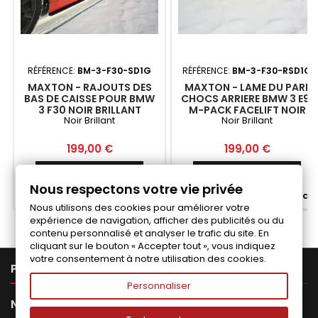
RÉFÉRENCE:
BM-3-F30-SD1G
RÉFÉRENCE:
BM-3-F30-RSD1G
MAXTON - RAJOUTS DES
MAXTON - LAME DU PARE
BAS DE CAISSE POUR BMW
CHOCS ARRIERE BMW 3 E91
3 F30 NOIR BRILLANT
M-PACK FACELIFT NOIR
Noir Brillant
Noir Brillant
BRILLANT
Prix
Prix
199,00 €
199,00 €
Ajouter au panier
Ajouter au panier


Nous respectons votre vie privée


Fabriqué a la commande
Fabriqué a la commande
Nous utilisons des cookies pour améliorer votre
expérience de navigation, afficher des publicités ou du
contenu personnalisé et analyser le trafic du site. En
cliquant sur le bouton « Accepter tout », vous indiquez
votre consentement à notre utilisation des cookies.

PRODUITS
Personnaliser

NOTRE SOCIÉTÉ