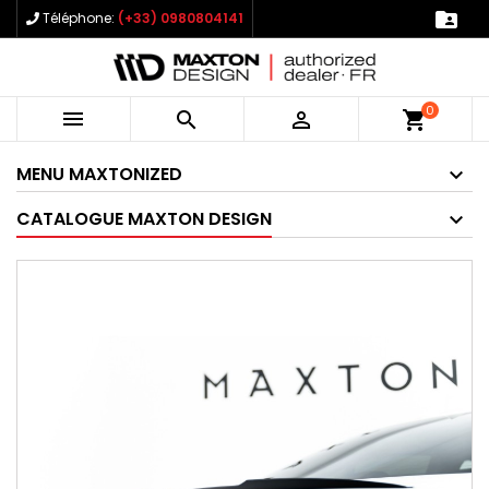

Téléphone:
(+33) 0980804141
0



shopping_cart
MENU MAXTONIZED
CATALOGUE MAXTON DESIGN