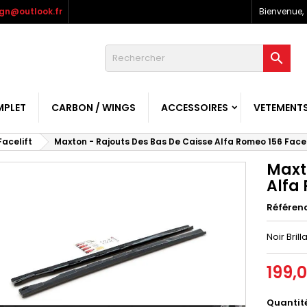
gn@outlook.fr
Bienvenue,

MPLET
CARBON / WINGS
ACCESSOIRES
VETEMENT
Facelift
Maxton - Rajouts Des Bas De Caisse Alfa Romeo 156 Facelif
Maxt
Alfa 
Référen
Noir Brill
199,
Quantit