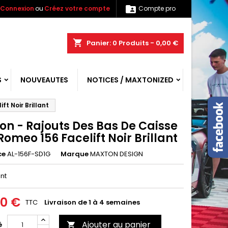

Connexion
ou
Créez votre compte
Compte pro
shopping_cart
Panier:
0
Produits - 0,00 €
S
NOUVEAUTES
NOTICES / MAXTONIZED
t Noir Brillant
on - Rajouts Des Bas De Caisse
Romeo 156 Facelift Noir Brillant
ce
AL-156F-SD1G
Marque
MAXTON DESIGN
ant
00 €
TTC
Livraison de 1 à 4 semaines
Ajouter au panier
é
