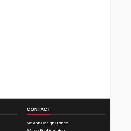
CONTACT
Maxton Design France
54 rue Paul Verlaine