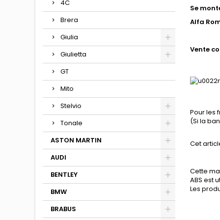
4C
Se monte
Brera
Alfa Rom
Giulia
Vente co
Giulietta
GT
Mito
Stelvio
Pour les 
(Si la b
Tonale
ASTON MARTIN
Cet articl
AUDI
Cette mat
BENTLEY
ABS est u
Les produ
BMW
BRABUS