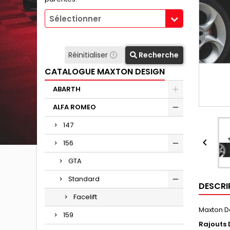
Sélectionner
Réinitialiser
Recherche
CATALOGUE MAXTON DESIGN
ABARTH
ALFA ROMEO
147

156
GTA
Standard
DESCRI
Facelift
Maxton D
159
Rajouts 