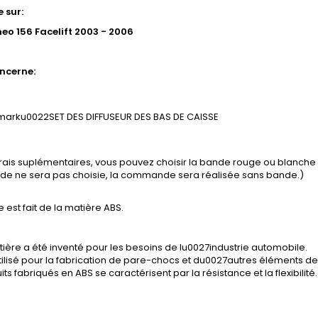
 sur:
eo 156 Facelift 2003 - 2006
ncerne:
SET DES DIFFUSEUR DES BAS DE CAISSE
frais suplémentaires, vous pouvez choisir la bande rouge ou blanch
ande ne sera pas choisie, la commande sera réalisée sans bande.)
e est fait de la matière ABS.
ière a été inventé pour les besoins de lu0027industrie automobile.
tilisé pour la fabrication de pare-chocs et du0027autres éléments de 
its fabriqués en ABS se caractérisent par la résistance et la flexibilité.