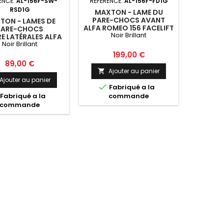
ENCE:
AL-156F-SW-
RÉFÉRENCE:
AL-156F-FD1G
RSD1G
MAXTON - LAME DU
PARE-CHOCS AVANT
TON - LAMES DE
ALFA ROMEO 156 FACELIFT
PARE-CHOCS
Noir Brillant
NOIR BRILLANT
RE LATÉRALES ALFA
Noir Brillant
 156 SW FACELIFT
OIR BRILLANT
Prix
199,00 €
Prix
89,00 €
Ajouter au panier

Ajouter au panier

Fabriqué a la
Fabriqué a la
commande
commande