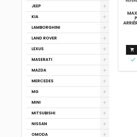
RÉFÉR
JEEP
MAX
KIA
ARRIÈ
LAMBORGHINI
ROMEO
N
LAND ROVER
LEXUS

MASERATI

MAZDA
MERCEDES
MG
MINI
MITSUBISHI
NISSAN
OMODA