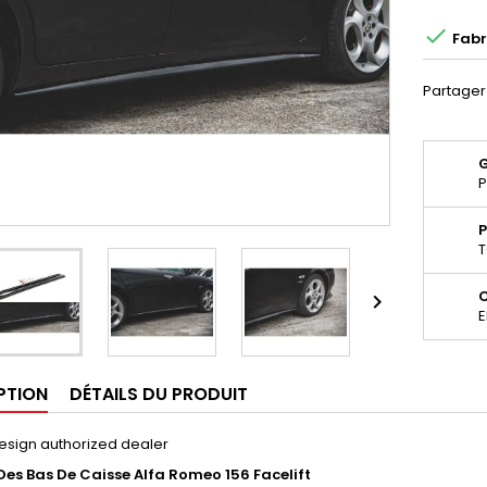

Fabr
Partager
P
P
T

E
PTION
DÉTAILS DU PRODUIT
esign authorized dealer
Des Bas De Caisse
Alfa Romeo 156 Facelift