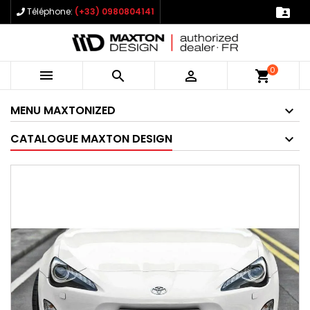

Téléphone:
(+33) 0980804141
0



shopping_cart
MENU MAXTONIZED
CATALOGUE MAXTON DESIGN