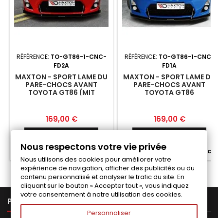
RÉFÉRENCE:
TO-GT86-1-CNC-
RÉFÉRENCE:
TO-GT86-1-CNC-
FD2A
FD1A
MAXTON - SPORT LAME DU
MAXTON - SPORT LAME DU
PARE-CHOCS AVANT
PARE-CHOCS AVANT
TOYOTA GT86 (MIT
TOYOTA GT86
FLÜGELN)
Prix
Prix
169,00 €
169,00 €
Ajouter au panier
Ajouter au panier


Nous respectons votre vie privée


Fabriqué a la commande
Fabriqué a la commande
Nous utilisons des cookies pour améliorer votre
expérience de navigation, afficher des publicités ou du
contenu personnalisé et analyser le trafic du site. En
cliquant sur le bouton « Accepter tout », vous indiquez
votre consentement à notre utilisation des cookies.

PRODUITS
Personnaliser