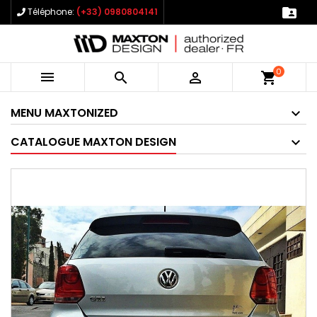

Téléphone:
(+33) 0980804141
0



shopping_cart
MENU MAXTONIZED
CATALOGUE MAXTON DESIGN