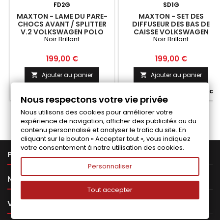
FD2G
SD1G
MAXTON - LAME DU PARE-
MAXTON - SET DES
CHOCS AVANT / SPLITTER
DIFFUSEUR DES BAS DE
V.2 VOLKSWAGEN POLO
CAISSE VOLKSWAGEN
Noir Brillant
Noir Brillant
GTI MK5 NOIR BRILLANT
POLO GTI MK5 NOIR
BRILLANT
Prix
Prix
199,00 €
199,00 €
Ajouter au panier
Ajouter au panier




Fabriqué a la commande
Fabriqué a la commande
Nous respectons votre vie privée
Nous utilisons des cookies pour améliorer votre
expérience de navigation, afficher des publicités ou du
contenu personnalisé et analyser le trafic du site. En
cliquant sur le bouton « Accepter tout », vous indiquez
votre consentement à notre utilisation des cookies.

PRODUITS
Personnaliser

NOTRE SOCIÉTÉ
Tout accepter

VOTRE COMPTE