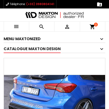

Téléphone:
(+33) 0980804141
0



shopping_cart
MENU MAXTONIZED
CATALOGUE MAXTON DESIGN