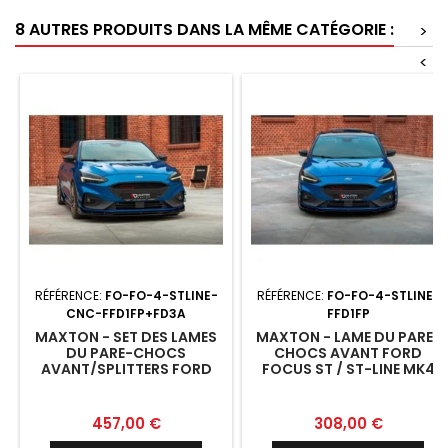
8 AUTRES PRODUITS DANS LA MÊME CATÉGORIE :
>
<
RÉFÉRENCE:
FO-FO-4-STLINE-
RÉFÉRENCE:
FO-FO-4-STLINE-
CNC-FFD1FP+FD3A
FFD1FP
MAXTON - SET DES LAMES
MAXTON - LAME DU PARE-
DU PARE-CHOCS
CHOCS AVANT FORD
AVANT/SPLITTERS FORD
FOCUS ST / ST-LINE MK4
FOCUS MK4 ST-LINE
Prix
Prix
457,00 €
308,00 €