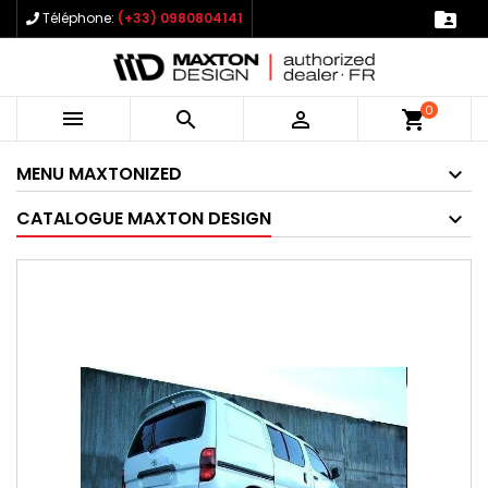

Téléphone:
(+33) 0980804141
0



shopping_cart
MENU MAXTONIZED
CATALOGUE MAXTON DESIGN