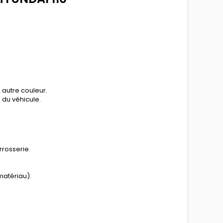
 autre couleur.
n du véhicule.
rrosserie.
matériau).