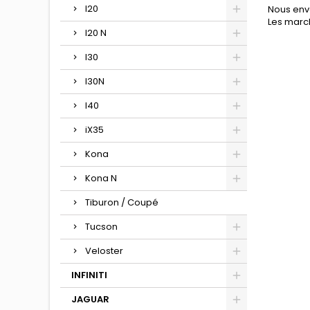
I20
Nous env
Les march
I20 N
I30
I30N
I40
iX35
Kona
Kona N
Tiburon / Coupé
Tucson
Veloster
INFINITI
JAGUAR