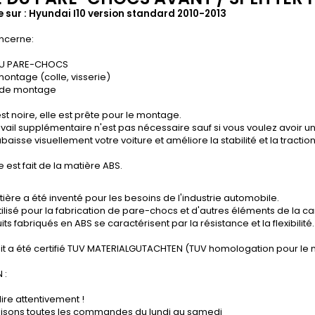
 sur : Hyundai I10 version standard 2010-2013
ncerne:
DU PARE-CHOCS
montage (colle, visserie)
 de montage
st noire, elle est prête pour le montage.
vail supplémentaire n'est pas nécessaire sauf si vous voulez avoir un
baisse visuellement votre voiture et améliore la stabilité et la tractio
e est fait de la matière ABS.
ière a été inventé pour les besoins de l'industrie automobile.
tilisé pour la fabrication de pare-chocs et d'autres éléments de la ca
its fabriqués en ABS se caractérisent par la résistance et la flexibilité.
it a été certifié TUV MATERIALGUTACHTEN (TUV homologation pour le 
 :
lire attentivement !
lisons toutes les commandes du lundi au samedi