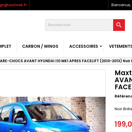
gn@outlook.fr
Bienvenue,

MPLET
CARBON / WINGS
ACCESSOIRES
VETEMENT
ARE-CHOCS AVANT HYUNDAI I10 MK1 APRES FACELIFT (2010-2013) Noir B
Maxt
AVAN
FACEL
Référen
Noir Brill
199,