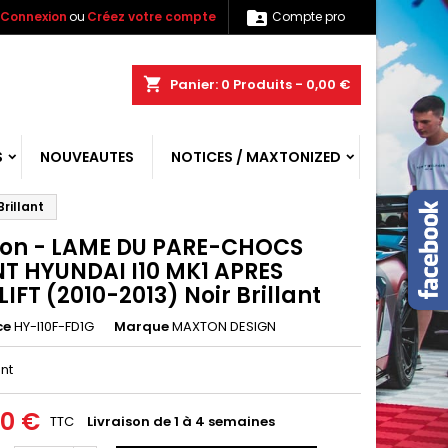

Connexion
ou
Créez votre compte
Compte pro
shopping_cart
Panier:
0
Produits - 0,00 €
S
NOUVEAUTES
NOTICES / MAXTONIZED
rillant
on - LAME DU PARE-CHOCS
T HYUNDAI I10 MK1 APRES
IFT (2010-2013) Noir Brillant
ce
HY-I10F-FD1G
Marque
MAXTON DESIGN
ant
00 €
TTC
Livraison de 1 à 4 semaines