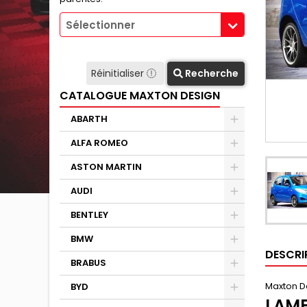
Sélectionner
Réinitialiser
Recherche
CATALOGUE MAXTON DESIGN
ABARTH
ALFA ROMEO
ASTON MARTIN
AUDI
BENTLEY
BMW
DESCRI
BRABUS
Maxton D
BYD
LAME