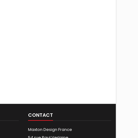
CONTACT
Maxton Design France
54 rue Paul Verlaine