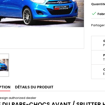
Quantit

Fabr
Partager
P
P
T
E
PTION
DÉTAILS DU PRODUIT
esign authorized dealer
 DU PARE-CHOCS AVANT / SPLITTER H