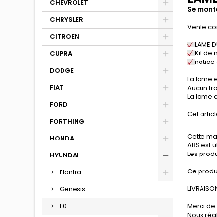
CHEVROLET
Se monte
CHRYSLER
Vente co
CITROEN
LAME 
Kit de 
CUPRA
notice
DODGE
La lame e
FIAT
Aucun tra
La lame a
FORD
Cet articl
FORTHING
Cette mat
HONDA
ABS est u
Les produ
HYUNDAI
Ce produ
Elantra
LIVRAISON
Genesis
I10
Merci de 
Nous réa