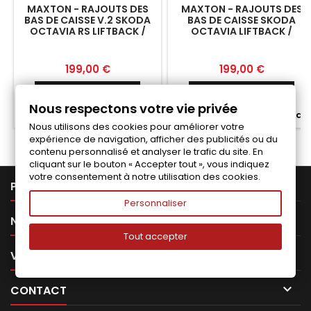
MAXTON - RAJOUTS DES
MAXTON - RAJOUTS DES
BAS DE CAISSE V.2 SKODA
BAS DE CAISSE SKODA
OCTAVIA RS LIFTBACK /
OCTAVIA LIFTBACK /
COMBI MK4
COMBI MK4 FACELIFT
Prix
Prix
199,00 €
199,00 €
Ajouter au panier
Ajouter au panier


Nous respectons votre vie privée


Fabriqué a la commande
Fabriqué a la commande
Nous utilisons des cookies pour améliorer votre
expérience de navigation, afficher des publicités ou du
contenu personnalisé et analyser le trafic du site. En
cliquant sur le bouton « Accepter tout », vous indiquez
votre consentement à notre utilisation des cookies.

PRODUITS
Personnaliser

NOTRE SOCIÉTÉ
Tout accepter

VOTRE COMPTE

CONTACT