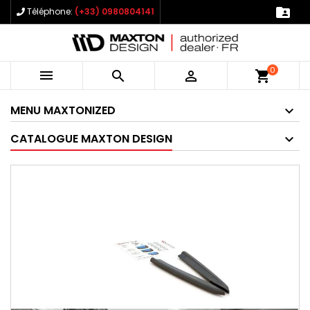

Téléphone:
(+33) 0980804141
0



shopping_cart
MENU MAXTONIZED
CATALOGUE MAXTON DESIGN