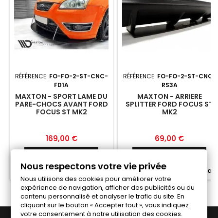
RÉFÉRENCE:
FO-FO-2-ST-CNC-
RÉFÉRENCE:
FO-FO-2-ST-CNC-
FD1A
RS3A
MAXTON - SPORT LAME DU
MAXTON - ARRIERE
PARE-CHOCS AVANT FORD
SPLITTER FORD FOCUS ST
FOCUS ST MK2
MK2
Prix
Prix
169,00 €
69,00 €
Ajouter au panier
Ajouter au panier


Nous respectons votre vie privée


Fabriqué a la commande
Fabriqué a la commande
Nous utilisons des cookies pour améliorer votre
expérience de navigation, afficher des publicités ou du
contenu personnalisé et analyser le trafic du site. En
cliquant sur le bouton « Accepter tout », vous indiquez
votre consentement à notre utilisation des cookies.