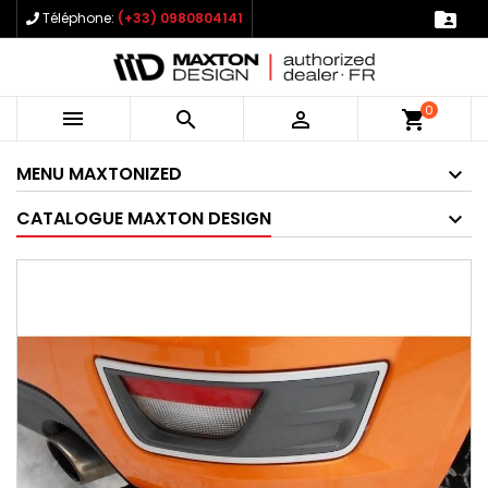

Téléphone:
(+33) 0980804141
0



shopping_cart
MENU MAXTONIZED
CATALOGUE MAXTON DESIGN