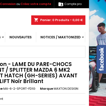

Connexion
ou
Créez votre compte
Compte pro
shopping_cart
Panier:
0
Produits - 0,00 €
S
NOUVEAUTES
NOTICES / MAXTONIZED
on - LAME DU PARE-CHOCS
T / SPLITTER MAZDA 6 MK2
T HATCH (GH-SERIES) AVANT
IFT Noir Brillant
ce
MA-6-2-SPORT-FD1G
Marque
MAXTON DESIGN
ant