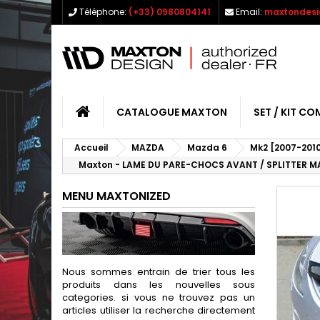
Téléphone:
(+33) 0980804141
Email:
maxtondesi
CATALOGUE MAXTON
SET / KIT CO
Accueil
MAZDA
Mazda 6
Mk2 [2007-201
Maxton - LAME DU PARE-CHOCS AVANT / SPLITTER MA
MENU MAXTONIZED
Nous sommes entrain de trier tous les
produits dans les nouvelles sous
categories. si vous ne trouvez pas un
articles utiliser la recherche directement