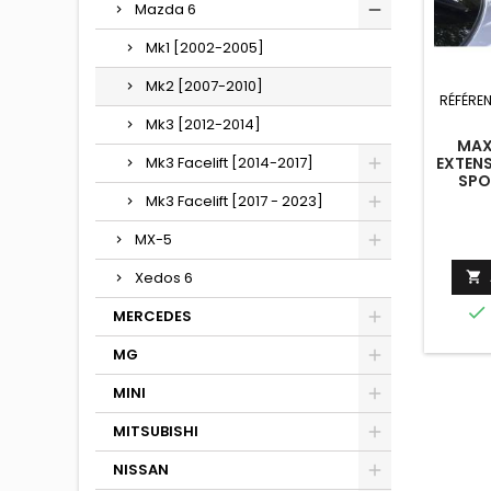
Mazda 6
Mk1 [2002-2005]
Mk2 [2007-2010]
RÉFÉRE
Mk3 [2012-2014]
MAX
Mk3 Facelift [2014-2017]
EXTEN
SPO
SERIE
Mk3 Facelift [2017 - 2023]
N
MX-5
Xedos 6


MERCEDES
MG
MINI
MITSUBISHI
NISSAN