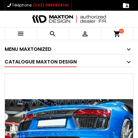

Téléphone:
(+33) 0980804141
0



shopping_cart
MENU MAXTONIZED
CATALOGUE MAXTON DESIGN