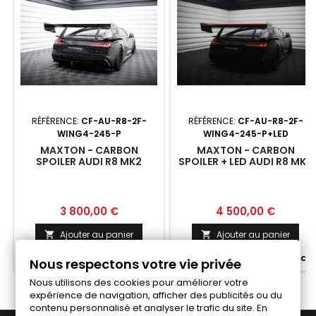
RÉFÉRENCE:
CF-AU-R8-2F-
RÉFÉRENCE:
CF-AU-R8-2F-
WING4-245-P
WING4-245-P+LED
MAXTON - CARBON
MAXTON - CARBON
SPOILER AUDI R8 MK2
SPOILER + LED AUDI R8 MK2
Prix
Prix
3 800,00 €
4 500,00 €
Ajouter au panier
Ajouter au panier




Fabriqué a la commande
Fabriqué a la commande
Nous respectons votre vie privée
Nous utilisons des cookies pour améliorer votre
expérience de navigation, afficher des publicités ou du
contenu personnalisé et analyser le trafic du site. En