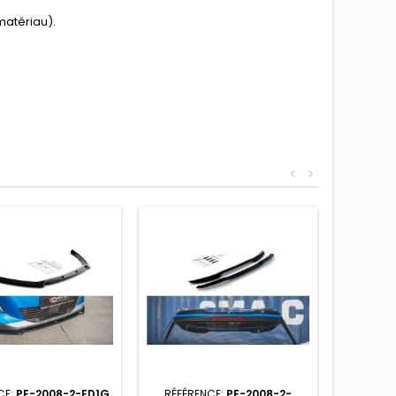
matériau).
<
>
CE:
PE-2008-2-FD1G
RÉFÉRENCE:
PE-2008-2-