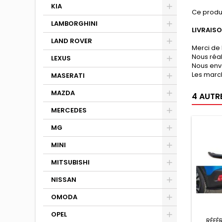
KIA
Ce produ
LAMBORGHINI
LIVRAIS
LAND ROVER
Merci de 
Nous réa
LEXUS
Nous env
Les march
MASERATI
MAZDA
4 AUTR
MERCEDES
MG
MINI
MITSUBISHI
NISSAN
OMODA
OPEL
RÉFÉ