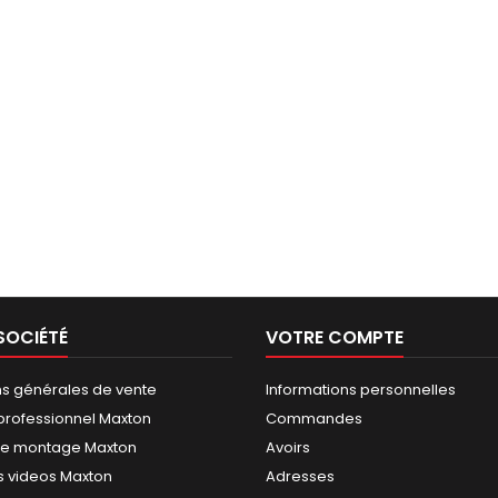
SOCIÉTÉ
VOTRE COMPTE
ns générales de vente
Informations personnelles
rofessionnel Maxton
Commandes
de montage Maxton
Avoirs
 videos Maxton
Adresses