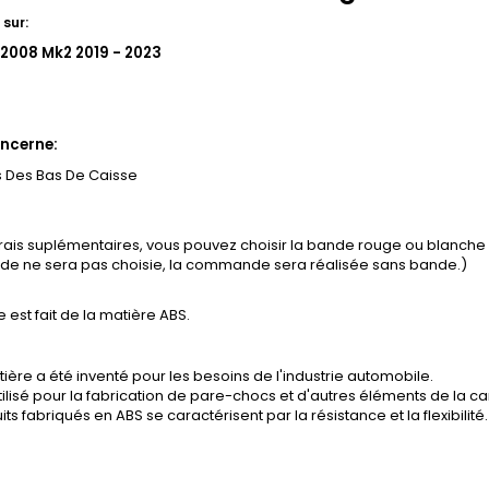
sur:
2008 Mk2 2019 - 2023
ncerne:
s Des Bas De Caisse
frais suplémentaires, vous pouvez choisir la bande rouge ou blanch
ande ne sera pas choisie, la commande sera réalisée sans bande.)
e est fait de la matière ABS.
ière a été inventé pour les besoins de l'industrie automobile.
tilisé pour la fabrication de pare-chocs et d'autres éléments de la ca
its fabriqués en ABS se caractérisent par la résistance et la flexibilité.