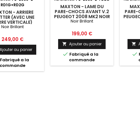
RD1G+RD2G
MAXTON - LAME DU
MAX
PARE-CHOCS AVANT V.2
PARE-
TON - ARRIERE
PEUGEOT 2008 MK2 NOIR
PEUGEO
ITTER (AVEC UNE
Noir Brillant
BRILLANT
RE VERTICALE)
Noir Brillant
OT 2008 MK2 NOIR
BRILLANT
Prix
199,00 €
Prix
249,00 €
Ajouter au panier


Ajouter au panier


Fabriqué a la
Fabriqué a la
commande
commande