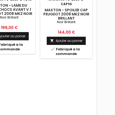
CAP1G
TON - LAME DU
CHOCS AVANT V.1
MAXTON - SPOILER CAP
T 2008 MK2 NOIR
PEUGEOT 2008 MK2 NOIR
Noir Brillant
BRILLANT
BRILLANT
Noir Brillant
Prix
199,00 €
Prix
144,00 €
Ajouter au panier
Ajouter au panier

Fabriqué a la

commande
Fabriqué a la
commande