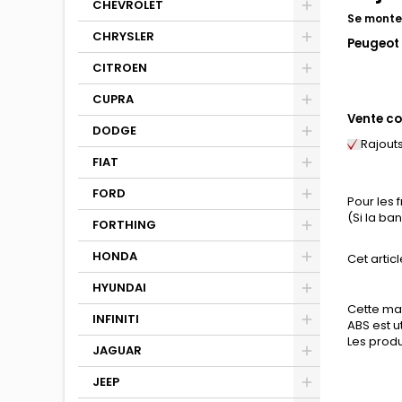
CHEVROLET
Se monte 
CHRYSLER
Peugeot 
CITROEN
CUPRA
Vente co
DODGE
Rajout
FIAT
FORD
Pour les 
(Si la b
FORTHING
HONDA
Cet articl
HYUNDAI
Cette mat
INFINITI
ABS est u
Les produ
JAGUAR
JEEP