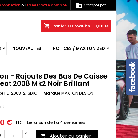

Connexion
ou
Créez votre compte
Compte pro
shopping_cart
Panier:
0
Produits - 0,00 €
S
NOUVEAUTES
NOTICES / MAXTONIZED
on - Rajouts Des Bas De Caisse
ot 2008 Mk2 Noir Brillant
ce
PE-2008-2-SD1G
Marque
MAXTON DESIGN
ant
00 €
TTC
Livraison de 1 à 4 semaines
Ajouter au panier
é
