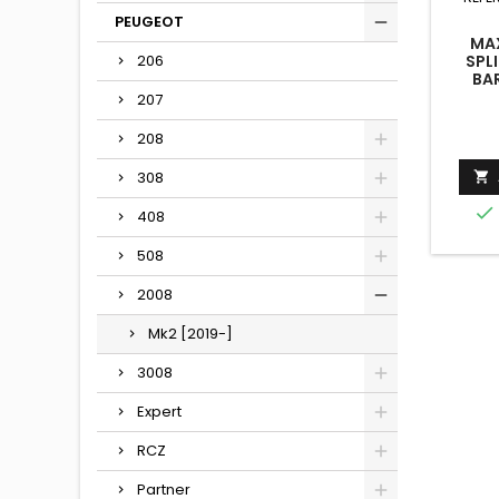
PEUGEOT
MAX
206
SPL
BAR
PEUGE
207
208
308


408
508
2008
Mk2 [2019-]
3008
Expert
RCZ
Partner