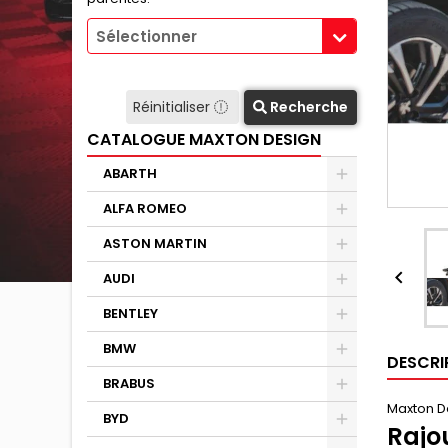
Sélectionner
Réinitialiser
Recherche
CATALOGUE MAXTON DESIGN
ABARTH
ALFA ROMEO
ASTON MARTIN

AUDI
BENTLEY
BMW
DESCRI
BRABUS
Maxton D
BYD
Rajo