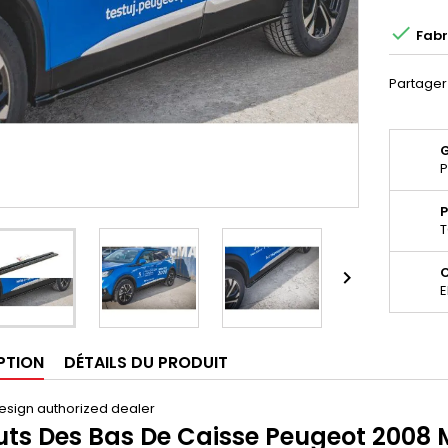

Fabr
Partager
P
P
T

E
PTION
DÉTAILS DU PRODUIT
esign authorized dealer
uts Des Bas De Caisse Peugeot 2008 