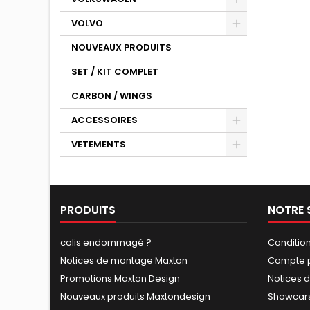
VOLVO
NOUVEAUX PRODUITS
SET / KIT COMPLET
CARBON / WINGS
ACCESSOIRES
VETEMENTS
PRODUITS
NOTRE 
colis endommagé ?
Conditio
Notices de montage Maxton
Compte p
Promotions Maxton Design
Notices 
Nouveaux produits Maxtondesign
Showcars