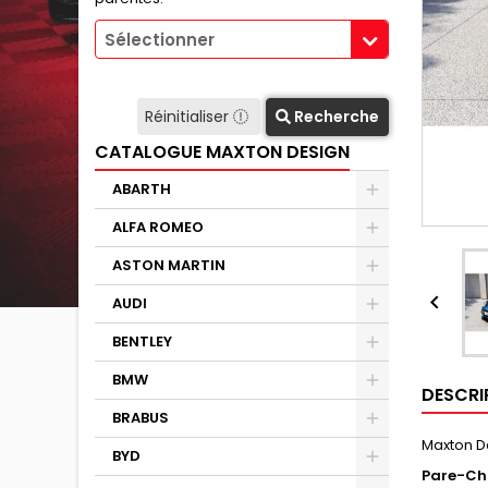
Sélectionner
Réinitialiser
Recherche
CATALOGUE MAXTON DESIGN
ABARTH
ALFA ROMEO
ASTON MARTIN

AUDI
BENTLEY
BMW
DESCRI
BRABUS
Maxton D
BYD
Pare-Cho