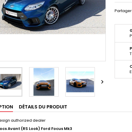
Partager
P
P
T
E

PTION
DÉTAILS DU PRODUIT
esign authorized dealer
cs Avant (RS Look) Ford Focus Mk3