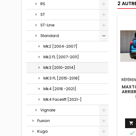
2 AUTR
RS
ST
ST-Line
Standard
Mk2 [2004-2007]
Mk2 FL [2007-2011]
Mk3 [2010-2014]
MK3 FL [2015-2018]
RÉFÉRE
MAXTO
Mk4 [2018 -2021]
ARRIE
Mk4 Facelift [2021-]
Vignale
Fusion

Kuga
