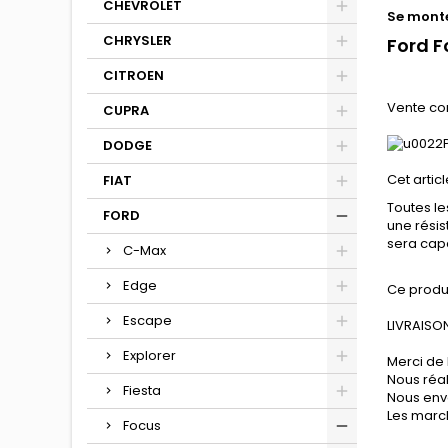
CHEVROLET
Se monte
CHRYSLER
Ford F
CITROEN
Vente co
CUPRA
DODGE
Cet articl
FIAT
Toutes le
FORD
une résis
sera cap
C-Max
Edge
Ce produ
Escape
LIVRAISON
Explorer
Merci de 
Nous réa
Fiesta
Nous env
Les march
Focus