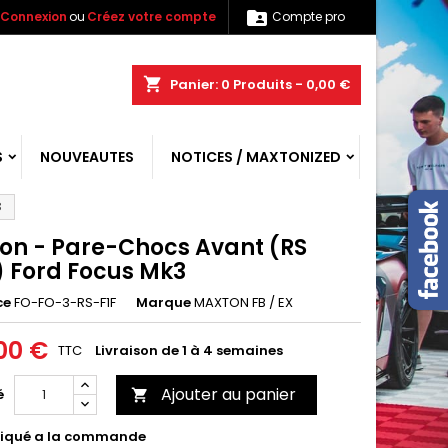

Connexion
ou
Créez votre compte
Compte pro
shopping_cart
Panier:
0
Produits - 0,00 €
S
NOUVEAUTES
NOTICES / MAXTONIZED
3
on - Pare-Chocs Avant (RS
) Ford Focus Mk3
ce
FO-FO-3-RS-F1F
Marque
MAXTON FB / EX
00 €
TTC
Livraison de 1 à 4 semaines
Ajouter au panier
é

iqué a la commande