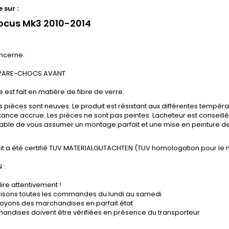
 sur :
ocus Mk3 2010-2014
ncerne:
PARE-CHOCS AVANT
e est fait en matière de fibre de verre.
s pièces sont neuves. Le produit est résistant aux différentes tempéra
tance accrue. Les pièces ne sont pas peintes. Lacheteur est conseillé d
able de vous assumer un montage parfait et une mise en peinture de
it a été certifié TUV MATERIALGUTACHTEN (TUV homologation pour le 
 :
lire attentivement !
lisons toutes les commandes du lundi au samedi
oyons des marchandises en parfait état
andises doivent être vérifiées en présence du transporteur