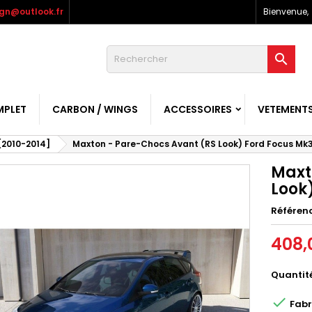
gn@outlook.fr
Bienvenue,

MPLET
CARBON / WINGS
ACCESSOIRES
VETEMENT
[2010-2014]
Maxton - Pare-Chocs Avant (RS Look) Ford Focus Mk
Maxt
Look
Référen
408,
Quantit

Fabr