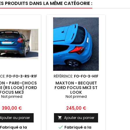
ES PRODUITS DANS LA MÊME CATÉGORIE :
NCE:
FO-FO-3-RS-R1F
RÉFÉRENCE:
FO-FO-3-H1F
N - PARE-CHOCS
MAXTON - BECQUET
RE (RS LOOK) FORD
FORD FOCUS MK3 ST
FOCUS MK3
LOOK
Not primed
Not primed
Prix
Prix
390,00 €
245,00 €
Ajouter au panier
Ajouter au panier


Fabriqué a la
Fabriqué a la