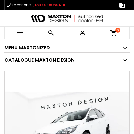

Téléphone:
(+33) 0980804141
0



shopping_cart
MENU MAXTONIZED
CATALOGUE MAXTON DESIGN