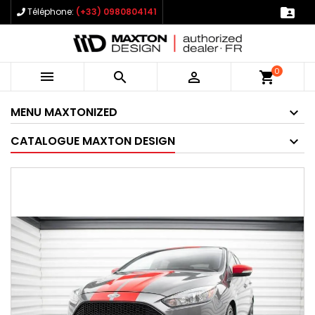

Téléphone:
(+33) 0980804141
0



shopping_cart
MENU MAXTONIZED
CATALOGUE MAXTON DESIGN