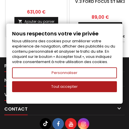
V.3 FORD FOCUS ST MK3
FACELIFT
Prix
631,00 €
Prix
89,00 €
Ajouter au panier

Ajouter au panier


Fabriqué a la commande
Nous respectons votre vie privée

Fabriqué a la commande
Nous utilisons des cookies pour améliorer votre
expérience de navigation, afficher des publicités ou du
contenu personnalisé et analyser le trafic du site. En
cliquant sur le bouton « Accepter tout », vous indiquez
votre consentement à notre utilisation des cookies.

PRODUITS
Personnaliser

NOTRE SOCIÉTÉ
Tout accepter

VOTRE COMPTE

CONTACT