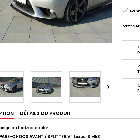

Fabr
Partager
P
P
T

E
PTION
DÉTAILS DU PRODUIT
esign authorized dealer
PARE-CHOCS AVANT / SPLITTER V.1 Lexus IS Mk3