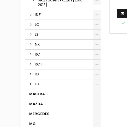
Mk2 Facelift (XE20) [2010-
2013]

IS F

LC
LS
NX
RC
RC F
RX
UX
MASERATI
MAZDA
MERCEDES
MG