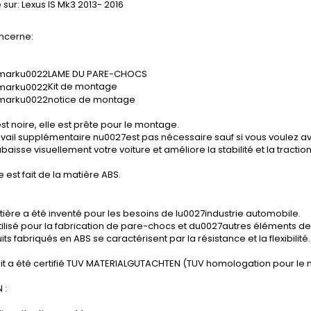
 sur:
Lexus IS Mk3
2013- 2016
ncerne:
LAME DU PARE-CHOCS
Kit de montage
notice de montage
st noire, elle est prête pour le montage.
vail supplémentaire nu0027est pas nécessaire sauf si vous voulez avo
baisse visuellement votre voiture et améliore la stabilité et la tractio
e est fait de la matière ABS.
ière a été inventé pour les besoins de lu0027industrie automobile.
tilisé pour la fabrication de pare-chocs et du0027autres éléments de 
its fabriqués en ABS se caractérisent par la résistance et la flexibilité.
it a été certifié TUV MATERIALGUTACHTEN (TUV homologation pour le 
 :