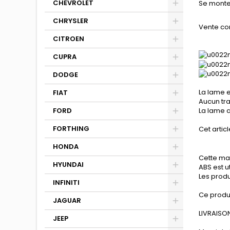
CHEVROLET
Se monte
CHRYSLER
Vente co
CITROEN
CUPRA
DODGE
La lame e
FIAT
Aucun tra
FORD
La lame a
FORTHING
Cet articl
HONDA
Cette mat
HYUNDAI
ABS est u
Les produ
INFINITI
Ce produ
JAGUAR
LIVRAISON
JEEP