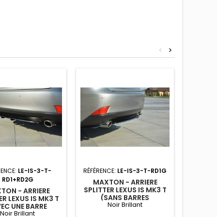
<
>
RENCE:
LE-IS-3-T-
RÉFÉRENCE:
LE-IS-3-T-RD1G
RÉFÉR
RD1+RD2G
MAXTON - ARRIERE
SPLITTER LEXUS IS MK3 T
TON - ARRIERE
MAXT
(SANS BARRES
ER LEXUS IS MK3 T
SPLITTE
Noir Brillant
VERTICALES)
EC UNE BARRE
(AV
Noir Brillant
VERTICALE)
V