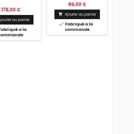
Prix
89,00 €
Prix
178,00 €
Ajouter au panier

Ajouter au panier
A


Fabriqué a la

Fabriqué a la
commande
F
commande