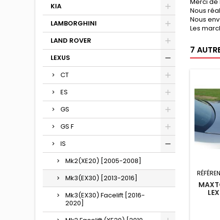
Merci de 
KIA
Nous réa
Nous env
LAMBORGHINI
Les marc
LAND ROVER
7 AUTR
LEXUS
CT
ES
GS
GS F
IS
Mk2(XE20) [2005-2008]
RÉFÉRE
Mk3(EX30) [2013-2016]
MAXTO
LEX
Mk3(EX30) Facelift [2016-
2020]