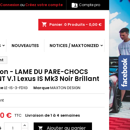

Connexion
ou
Créez votre compte
Compte pro
shopping_cart
Panier:
0
Produits - 0,00 €
S
NOUVEAUTES
NOTICES / MAXTONIZED
nt
on - LAME DU PARE-CHOCS
 V.1 Lexus IS Mk3 Noir Brillant
ce
LE-IS-3-FD1G
Marque
MAXTON DESIGN
ant
00 €
TTC
Livraison de 1 à 4 semaines
Ajouter au panier
é
