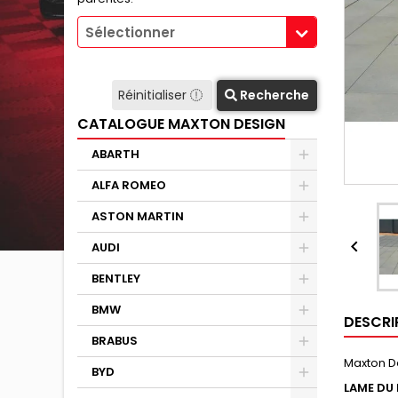
Sélectionner
Réinitialiser
Recherche
CATALOGUE MAXTON DESIGN
ABARTH
ALFA ROMEO
ASTON MARTIN

AUDI
BENTLEY
BMW
DESCRI
BRABUS
Maxton D
BYD
LAME DU 