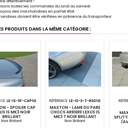
lire attentivement !
lisons toutes les commandes du lundi au samedi
oyons des marchandises en parfait état
handises doivent être vérifiées en présence du transporteur
ES PRODUITS DANS LA MÊME CATÉGORIE :
NCE:
LE-IS-3F-CAP1G
RÉFÉRENCE:
LE-IS-3-T-RSD1G
RÉFÉ
N - SPOILER CAP
MAXTON - LAME DU PARE
US IS MK3 NOIR
CHOCS ARRIERE LEXUS IS
MAX
BRILLANT
MK3 T NOIR BRILLANT
SPLITT
Noir Brillant
Noir Brillant
(AV