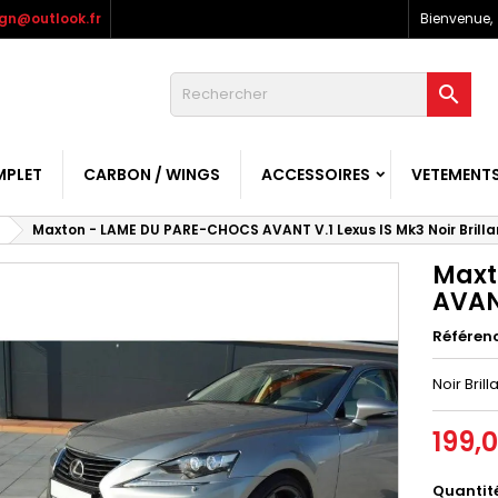
gn@outlook.fr
Bienvenue,

MPLET
CARBON / WINGS
ACCESSOIRES
VETEMENT
Maxton - LAME DU PARE-CHOCS AVANT V.1 Lexus IS Mk3 Noir Brilla
Maxt
AVANT
Référen
Noir Brill
199,
Quantit