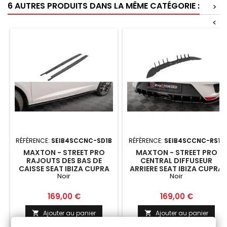
6 AUTRES PRODUITS DANS LA MÊME CATÉGORIE :
>
<
RÉFÉRENCE:
SEIB4SCCNC-SD1B
RÉFÉRENCE:
SEIB4SCCNC-RS1B
MAXTON - STREET PRO
MAXTON - STREET PRO
RAJOUTS DES BAS DE
CENTRAL DIFFUSEUR
CAISSE SEAT IBIZA CUPRA
ARRIERE SEAT IBIZA CUPRA
Noir
Noir
SPORT COUPE MK4 NOIR
SPORT COUPE MK4 NOIR
Prix
Prix
169,00 €
169,00 €
Ajouter au panier
Ajouter au panier

