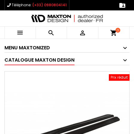

Téléphone:
(+33) 0980804141
0



shopping_cart
MENU MAXTONIZED
CATALOGUE MAXTON DESIGN
Prix réduit