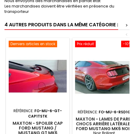
Nous envoyons des marchandises en parfait état
Les marchandises doivent être vérifiées en présence du
transporteur
4 AUTRES PRODUITS DANS LA MÊME CATÉGORIE :
>
<
Derniers articles en stock
Prix réduit
-10%
RÉFÉRENCE:
FO-MU-6-GT-
RÉFÉRENCE:
FO-MU-6-RSD1G
CAP1TSTK
MAXTON - LAMES DE PARE-
MAXTON - SPOILER CAP
CHOCS ARRIÈRE LATÉRALES
FORD MUSTANG /
FORD MUSTANG MK6 NOIR
MUSTANG GT MK6
Noir Brillant
BRILLANT