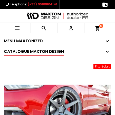

Téléphone:
(+33) 0980804141
0



shopping_cart
MENU MAXTONIZED
CATALOGUE MAXTON DESIGN
Prix réduit