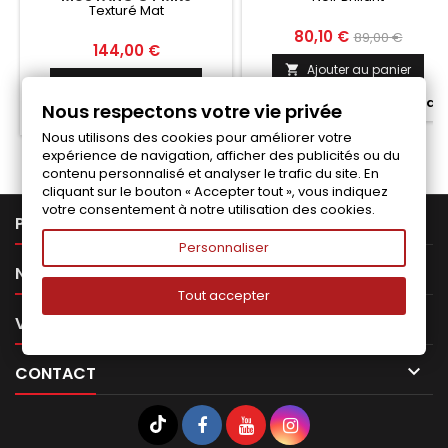
Texturé Mat
TEXTURÉ MAT
Prix
Prix
80,10 €
89,00 €
Prix
144,00 €
de
Ajouter au panier

Ajouter au panier

base

Fabriqué a la commande
Nous respectons votre vie privée

Derniers articles en stock
Nous utilisons des cookies pour améliorer votre
expérience de navigation, afficher des publicités ou du
contenu personnalisé et analyser le trafic du site. En
cliquant sur le bouton « Accepter tout », vous indiquez
votre consentement à notre utilisation des cookies.

PRODUITS
Personnaliser

NOTRE SOCIÉTÉ
Tout accepter

VOTRE COMPTE

CONTACT