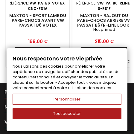
RÉFÉRENCE:
VW-PA-B6-VOTEX-
RÉFÉRENCE:
VW-PA-B6-RLINE-
CNC-FD1A
S-RS1F
MAXTON - SPORT LAME DU
MAXTON - RAJOUT DU
PARE-CHOCS AVANT VW
PARE-CHOCS ARRIERE VW
PASSAT B6 VOTEX
PASSAT B6 (R-LINE LOOK)
Not primed
BERLINE
Prix
Prix
169,00 €
215,00 €
Ajouter au panier
Ajouter au panier


Nous respectons votre vie privée


Fabriqué a la commande
Fabriqué a la commande
Nous utilisons des cookies pour améliorer votre
expérience de navigation, afficher des publicités ou du
contenu personnalisé et analyser le trafic du site. En
cliquant sur le bouton « Accepter tout », vous indiquez
votre consentement à notre utilisation des cookies.

PRODUITS
Personnaliser

NOTRE SOCIÉTÉ
Tout accepter

VOTRE COMPTE