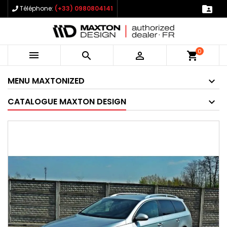

Téléphone:
(+33) 0980804141
0



shopping_cart
MENU MAXTONIZED
CATALOGUE MAXTON DESIGN