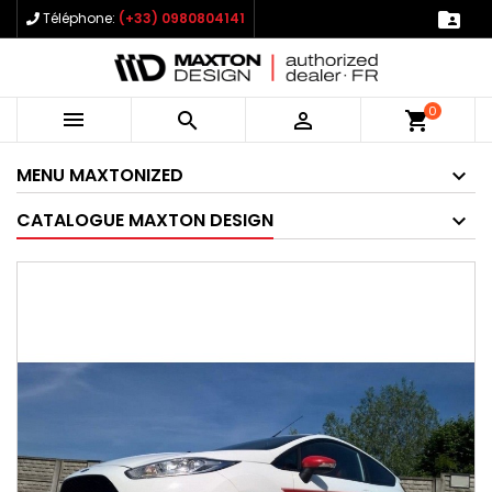

Téléphone:
(+33) 0980804141
0



shopping_cart
MENU MAXTONIZED
CATALOGUE MAXTON DESIGN