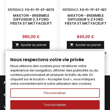
RÉFÉRENCE:
FO-FI-7F-ST-SET3
RÉFÉRENCE:
FO-FI-7F-ST-SET2
MAXTON - ENSEMBLE
MAXTON - ENSEMBLE
DIFFUSEUR V.3 FORD
DIFFUSEUR V.2 FORD
FIESTA ST MK7 FACELIFT
FIESTA ST MK7 FACELIFT
Prix
Prix
980,00 €
845,00 €
Ajouter au panier
Ajouter au panier




Fabriqué a la commande
Fabriqué a la commande
Nous respectons votre vie privée
Nous utilisons des cookies pour améliorer votre
expérience de navigation, afficher des publicités ou du
contenu personnalisé et analyser le trafic du site. En
cliquant sur le bouton « Accepter tout », vous indiquez

PRODUITS
votre consentement à notre utilisation des cookies.
Personnaliser

NOTRE SOCIÉTÉ
Tout accepter

VOTRE COMPTE