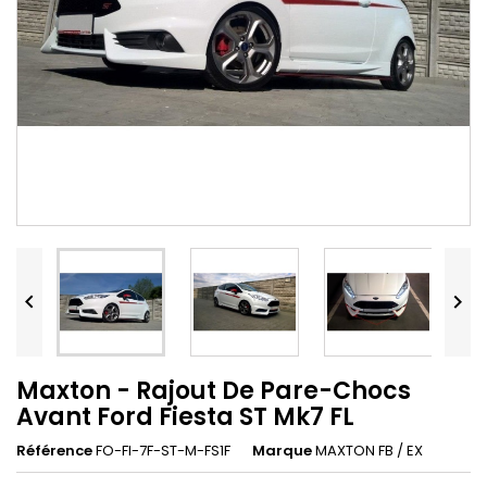


Maxton - Rajout De Pare-Chocs
Avant Ford Fiesta ST Mk7 FL
Référence
FO-FI-7F-ST-M-FS1F
Marque
MAXTON FB / EX