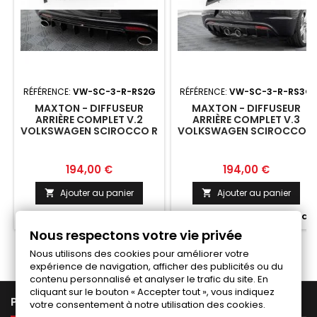
RÉFÉRENCE:
VW-SC-3-R-RS2G
RÉFÉRENCE:
VW-SC-3-R-RS3G
MAXTON - DIFFUSEUR
MAXTON - DIFFUSEUR
ARRIÈRE COMPLET V.2
ARRIÈRE COMPLET V.3
VOLKSWAGEN SCIROCCO R
VOLKSWAGEN SCIROCCO R
MK3
MK3
Prix
Prix
194,00 €
194,00 €
Ajouter au panier
Ajouter au panier




Fabriqué a la commande
Fabriqué a la commande
Nous respectons votre vie privée
Nous utilisons des cookies pour améliorer votre
expérience de navigation, afficher des publicités ou du
contenu personnalisé et analyser le trafic du site. En
cliquant sur le bouton « Accepter tout », vous indiquez

PRODUITS
votre consentement à notre utilisation des cookies.