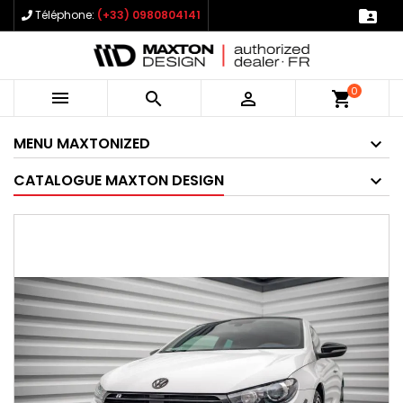

Téléphone:
(+33) 0980804141
0



shopping_cart
MENU MAXTONIZED
CATALOGUE MAXTON DESIGN