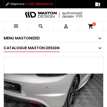

Téléphone:
(+33) 0980804141
0



shopping_cart
MENU MAXTONIZED
CATALOGUE MAXTON DESIGN