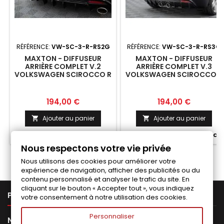
RÉFÉRENCE:
VW-SC-3-R-RS2G
RÉFÉRENCE:
VW-SC-3-R-RS3G
MAXTON - DIFFUSEUR
MAXTON - DIFFUSEUR
ARRIÈRE COMPLET V.2
ARRIÈRE COMPLET V.3
VOLKSWAGEN SCIROCCO R
VOLKSWAGEN SCIROCCO R
MK3
MK3
Prix
Prix
194,00 €
194,00 €
Ajouter au panier
Ajouter au panier




Fabriqué a la commande
Fabriqué a la commande
Nous respectons votre vie privée
Nous utilisons des cookies pour améliorer votre
expérience de navigation, afficher des publicités ou du
contenu personnalisé et analyser le trafic du site. En
cliquant sur le bouton « Accepter tout », vous indiquez

PRODUITS
votre consentement à notre utilisation des cookies.
Personnaliser

NOTRE SOCIÉTÉ