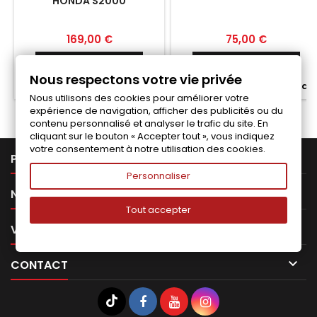
HONDA S2000
Prix
Prix
169,00 €
75,00 €
Ajouter au panier
Ajouter au panier


Nous respectons votre vie privée


Fabriqué a la commande
Fabriqué a la commande
Nous utilisons des cookies pour améliorer votre
expérience de navigation, afficher des publicités ou du
contenu personnalisé et analyser le trafic du site. En
cliquant sur le bouton « Accepter tout », vous indiquez
votre consentement à notre utilisation des cookies.

PRODUITS
Personnaliser

NOTRE SOCIÉTÉ
Tout accepter

VOTRE COMPTE

CONTACT