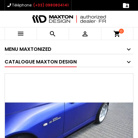

Téléphone:
(+33) 0980804141
0



shopping_cart
MENU MAXTONIZED
CATALOGUE MAXTON DESIGN