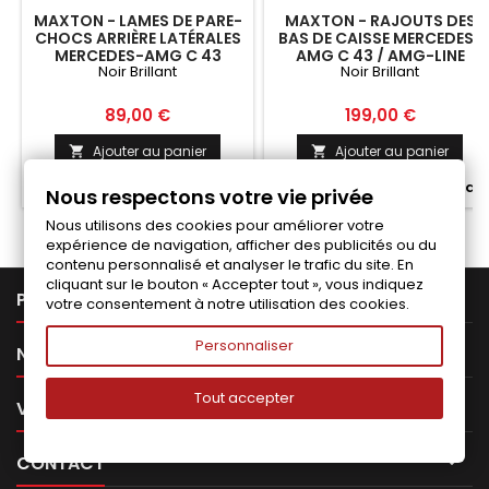
MAXTON - LAMES DE PARE-
MAXTON - RAJOUTS DES
CHOCS ARRIÈRE LATÉRALES
BAS DE CAISSE MERCEDES-
MERCEDES-AMG C 43
AMG C 43 / AMG-LINE
Noir Brillant
Noir Brillant
W205 NOIR BRILLANT
W205 NOIR BRILLANT
Prix
Prix
89,00 €
199,00 €
Ajouter au panier
Ajouter au panier




Fabriqué a la commande
Fabriqué a la commande
Nous respectons votre vie privée
Nous utilisons des cookies pour améliorer votre
expérience de navigation, afficher des publicités ou du
contenu personnalisé et analyser le trafic du site. En
cliquant sur le bouton « Accepter tout », vous indiquez

PRODUITS
votre consentement à notre utilisation des cookies.
Personnaliser

NOTRE SOCIÉTÉ
Tout accepter

VOTRE COMPTE

CONTACT