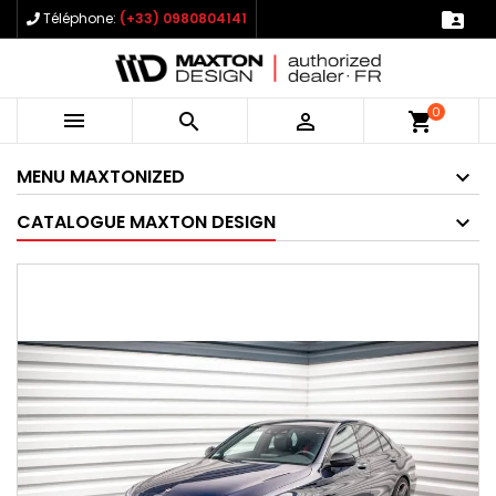

Téléphone:
(+33) 0980804141
0



shopping_cart
MENU MAXTONIZED
CATALOGUE MAXTON DESIGN