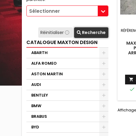
Sélectionner
RÉFÉREN
Réinitialiser
Recherche
CATALOGUE MAXTON DESIGN
MAX
ARR
ABARTH
MERC
W205
ALFA ROMEO
ASTON MARTIN

AUDI

BENTLEY
BMW
Affichage
BRABUS
BYD