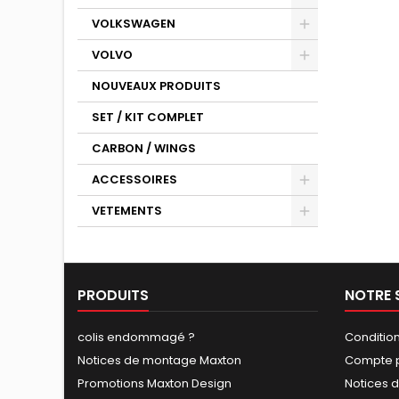
VOLKSWAGEN
VOLVO
NOUVEAUX PRODUITS
SET / KIT COMPLET
CARBON / WINGS
ACCESSOIRES
VETEMENTS
PRODUITS
NOTRE 
colis endommagé ?
Conditio
Notices de montage Maxton
Compte p
Promotions Maxton Design
Notices 