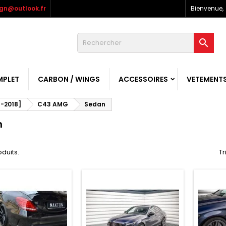
gn@outlook.fr
Bienvenue,

MPLET
CARBON / WINGS
ACCESSOIRES
VETEMENT
-2018]
C43 AMG
Sedan
n
oduits.
Tr