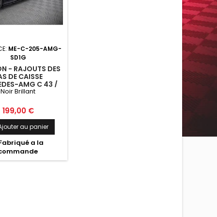
CE:
ME-C-205-AMG-
SD1G
N - RAJOUTS DES
AS DE CAISSE
DES-AMG C 43 /
Noir Brillant
LINE W205 NOIR
BRILLANT
Prix
199,00 €
Ajouter au panier
Fabriqué a la
commande