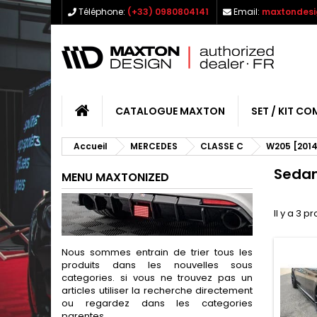
Téléphone:
(+33) 0980804141
Email:
maxtondesi
CATALOGUE MAXTON
SET / KIT CO
Accueil
MERCEDES
CLASSE C
W205 [2014
Seda
MENU MAXTONIZED
Il y a 3 pr
Nous sommes entrain de trier tous les
produits dans les nouvelles sous
categories. si vous ne trouvez pas un
articles utiliser la recherche directement
ou regardez dans les categories
parentes.