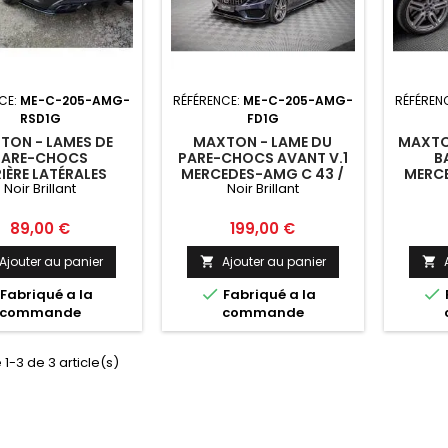
CE:
ME-C-205-AMG-
RÉFÉRENCE:
ME-C-205-AMG-
RÉFÉREN
RSD1G
FD1G
TON - LAMES DE
MAXTON - LAME DU
MAXTO
PARE-CHOCS
PARE-CHOCS AVANT V.1
B
IÈRE LATÉRALES
MERCEDES-AMG C 43 /
MERCE
Noir Brillant
Noir Brillant
EDES-AMG C 43
AMG-LINE W205 NOIR
AMG-
 NOIR BRILLANT
BRILLANT
Prix
Prix
89,00 €
199,00 €
Ajouter au panier
Ajouter au panier




Fabriqué a la
Fabriqué a la
commande
commande
 1-3 de 3 article(s)