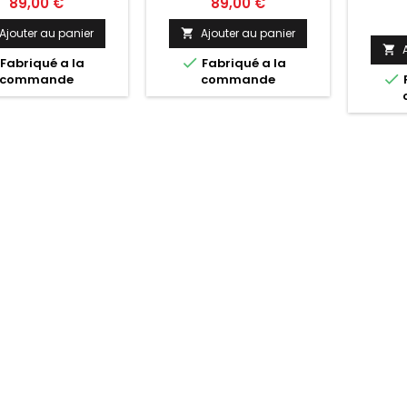
Prix
Prix
89,00 €
89,00 €
Ajouter au panier
Ajouter au panier



Fabriqué a la
Fabriqué a la

commande
commande