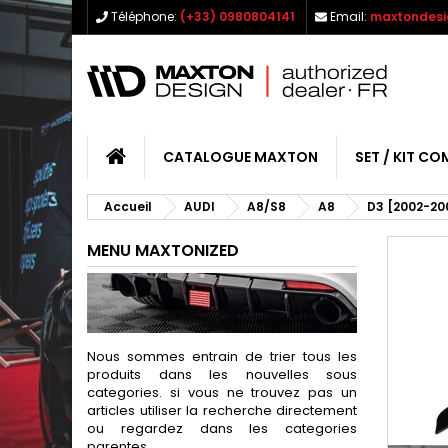
Téléphone:
(+33) 0980804141
Email:
maxtondesi
CATALOGUE MAXTON
SET / KIT CO
Accueil
AUDI
A8/S8
A8
D3 [2002-20
MENU MAXTONIZED
Nous sommes entrain de trier tous les
produits dans les nouvelles sous
categories. si vous ne trouvez pas un
articles utiliser la recherche directement
ou regardez dans les categories
parentes.