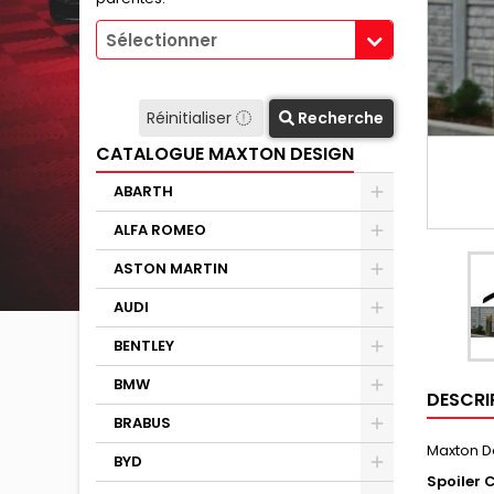
Sélectionner
Réinitialiser
Recherche
CATALOGUE MAXTON DESIGN
ABARTH
ALFA ROMEO
ASTON MARTIN
AUDI
BENTLEY
BMW
DESCRI
BRABUS
Maxton D
BYD
Spoiler 