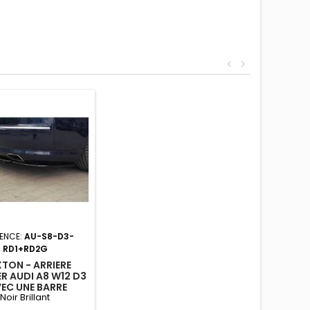
<
>
ENCE:
AU-S8-D3-
RD1+RD2G
TON - ARRIERE
ER AUDI A8 W12 D3
EC UNE BARRE
Noir Brillant
RTICALE) NOIR
BRILLANT