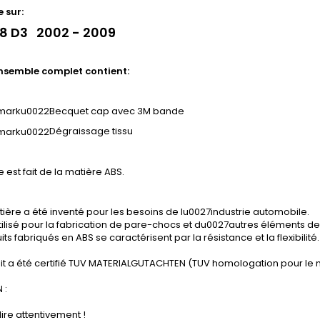
 sur:
A8 D3 2002 - 2009
semble complet contient:
Becquet cap avec 3M bande
Dégraissage tissu
e est fait de la matière ABS.
ière a été inventé pour les besoins de lu0027industrie automobile.
tilisé pour la fabrication de pare-chocs et du0027autres éléments de 
its fabriqués en ABS se caractérisent par la résistance et la flexibilité.
it a été certifié TUV MATERIALGUTACHTEN (TUV homologation pour le 
 :
lire attentivement !