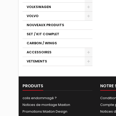
VOLKSWAGEN
VOLVO
NOUVEAUX PRODUITS
SET / KIT COMPLET
CARBON / WINGS
ACCESSOIRES
VETEMENTS
PRODUITS
NOTRE 
colis endommagé ?
Conditio
Notices de montage Maxton
Compte p
Promotions Maxton Design
Notices 