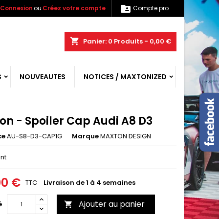

Connexion
ou
Créez votre compte
Compte pro
shopping_cart
Panier:
0
Produits - 0,00 €
S
NOUVEAUTES
NOTICES / MAXTONIZED
on - Spoiler Cap Audi A8 D3
ce
AU-S8-D3-CAP1G
Marque
MAXTON DESIGN
ant
00 €
TTC
Livraison de 1 à 4 semaines
Ajouter au panier
é
