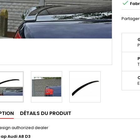

Fabr
Partager
P
P
T
E
PTION
DÉTAILS DU PRODUIT
esign authorized dealer
Cap Audi A8 D3