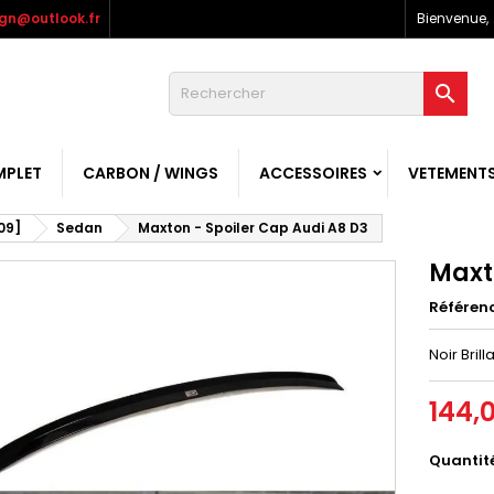
gn@outlook.fr
Bienvenue,

MPLET
CARBON / WINGS
ACCESSOIRES
VETEMENT
09]
Sedan
Maxton - Spoiler Cap Audi A8 D3
Maxt
Référen
Noir Brill
144,
Quantit