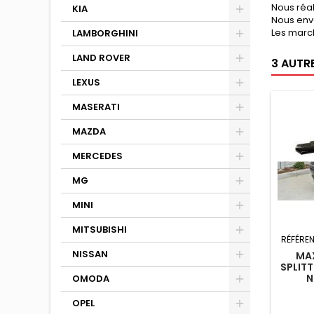
Nous réa
KIA
Nous env
Les march
LAMBORGHINI
LAND ROVER
3 AUTR
LEXUS
MASERATI
MAZDA
MERCEDES
MG
MINI
MITSUBISHI
RÉFÉRE
NISSAN
MAX
SPLITT
N
OMODA
OPEL