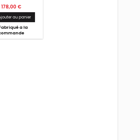
Prix
178,00 €
Ajouter au panier
Fabriqué a la
commande