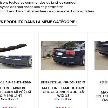
lisons toutes les commandes du lundi au samedi
oyons des marchandises en parfait état
andises doivent être vérifiées en présence du transporteur
ES PRODUITS DANS LA MÊME CATÉGORIE :
NCE:
AU-S8-D3-RD1G
RÉFÉRENCE:
AU-S8-D3-RSD1G
RÉFÉR
TON - ARRIERE
MAXTON - LAME DU PARE
ER AUDI A8 W12 D3
CHOCS ARRIERE AUDI A8
MAX
OIR BRILLANT
W12 D3
SPLITT
Noir Brillant
Noir Brillant
(AV
VE