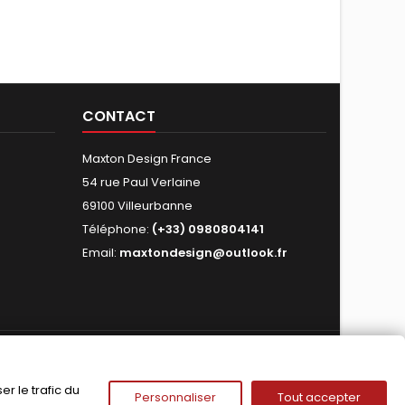
CONTACT
Maxton Design France
54 rue Paul Verlaine
69100 Villeurbanne
Téléphone:
(+33) 0980804141
Email:
maxtondesign@outlook.fr
NOUS SUIVRE
r le trafic du
Personnaliser
Tout accepter