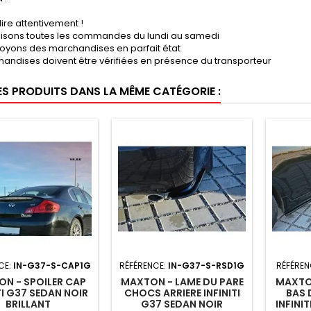
lire attentivement !
lisons toutes les commandes du lundi au samedi
oyons des marchandises en parfait état
handises doivent être vérifiées en présence du transporteur
ES PRODUITS DANS LA MÊME CATÉGORIE :
CE:
IN-G37-S-CAP1G
RÉFÉRENCE:
IN-G37-S-RSD1G
RÉFÉREN
N - SPOILER CAP
MAXTON - LAME DU PARE
MAXTO
TI G37 SEDAN NOIR
CHOCS ARRIERE INFINITI
BAS 
BRILLANT
G37 SEDAN NOIR
INFINI