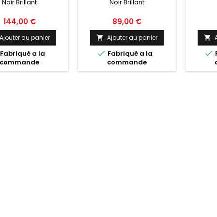
Noir Brillant
Noir Brillant
BRILLANT
Prix
Prix
144,00 €
89,00 €
Ajouter au panier
Ajouter au panier




Fabriqué a la
Fabriqué a la
commande
commande