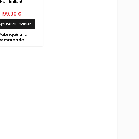
Noir Brillant
BRILLANT
Prix
199,00 €
Ajouter au panier
Fabriqué a la
commande