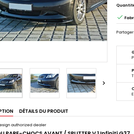
Quantit

Fabr
Partager
P
P
T

E
PTION
DÉTAILS DU PRODUIT
esign authorized dealer
U PARE-CHOCS AVANT / SPLITTER V.1
Infiniti G37