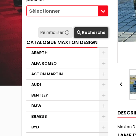
Sélectionner
Réinitialiser
Recherche
CATALOGUE MAXTON DESIGN
ABARTH
ALFA ROMEO
ASTON MARTIN

AUDI
BENTLEY
BMW
DESCRI
BRABUS
Maxton D
BYD
LAME D