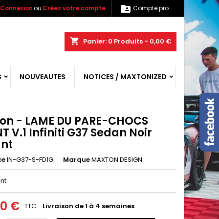

Connexion
ou
Créez votre compte
Compte pro
shopping_cart
Panier:
0
Produits - 0,00 €
S
NOUVEAUTES
NOTICES / MAXTONIZED
on - LAME DU PARE-CHOCS
 V.1 Infiniti G37 Sedan Noir
ant
ce
IN-G37-S-FD1G
Marque
MAXTON DESIGN
ant
00 €
TTC
Livraison de 1 à 4 semaines