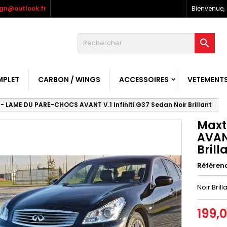
gn@outlook.fr
Bienvenue,

MPLET
CARBON / WINGS
ACCESSOIRES
VETEMENT
- LAME DU PARE-CHOCS AVANT V.1 Infiniti G37 Sedan Noir Brillant
Maxt
AVANT
Brill
Référen
Noir Brill
199,