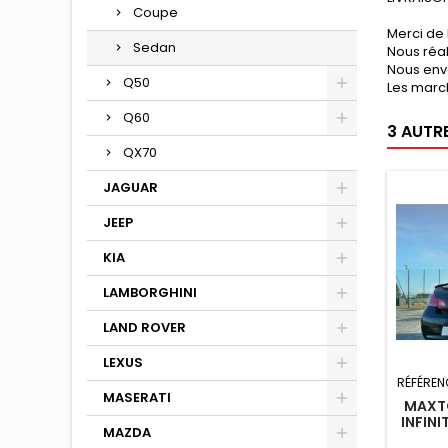
Coupe
Merci de 
Sedan
Nous réa
Nous env
Q50
Les marc
Q60
3 AUTR
QX70
JAGUAR
JEEP
KIA
LAMBORGHINI
LAND ROVER
LEXUS
RÉFÉREN
MASERATI
MAXTO
INFINI
MAZDA