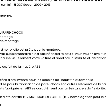
 sur:
Infiniti G37 Sedan
2009- 2013
ncerne:
DU PARE-CHOCS
 montage
 de montage
st noire, elle est prête pour le montage.
vail supplémentaire n'est pas nécessaire sauf si vous voulez avoir un
baisse visuellement votre voiture et améliore la stabilité et la tractio
e est fait de la matière ABS.
ière a été inventé pour les besoins de l'industrie automobile.
tilisé pour la fabrication de pare-chocs et d'autres éléments de la ca
its fabriqués en ABS se caractérisent par la résistance et la flexibilité.
it a été certifié TUV MATERIALGUTACHTEN (TUV homologation pour le 
 :