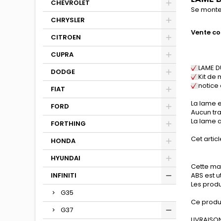
CHEVROLET
Se monte
CHRYSLER
Vente co
CITROEN
CUPRA
LAME 
DODGE
Kit de
notice
FIAT
La lame e
FORD
Aucun tra
La lame a
FORTHING
Cet articl
HONDA
HYUNDAI
Cette mat
INFINITI
ABS est u
Les produ
G35
Ce produ
G37
LIVRAISON