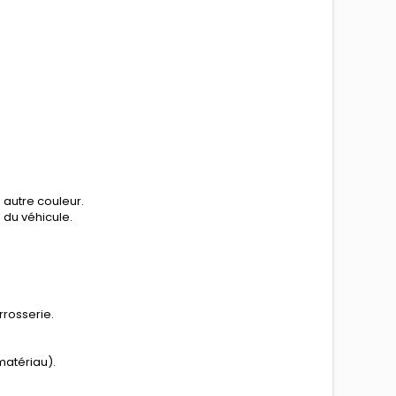
 autre couleur.
n du véhicule.
rrosserie.
matériau).